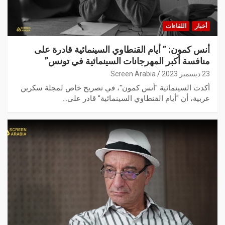
أخبار
اللقاءات
أنس كمون: ” أيام القنطاوي السينمائية قادرة على
منافسة أكبر المهرجانات السينمائية في تونس”
23 ديسمبر 2023
Screen Arabia
أكدت السينمائية "أنس كمون"، في تصريح خاص لمجلة سكرين
عربية، أن "أيام القنطاوي السينمائية" قادر على…