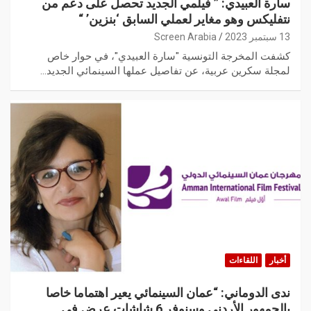
سارة العبيدي: ” فيلمي الجديد تحصل على دعم من
نتفليكس وهو مغاير لعملي السابق ‘بنزين’ “
13 سبتمبر 2023
Screen Arabia
كشفت المخرجة التونسية "سارة العبيدي"، في حوار خاص
لمجلة سكرين عربية، عن تفاصيل عملها السينمائي الجديد…
أخبار
اللقاءات
ندى الدوماني: “عمان السينمائي يعير اهتماما خاصا
بالجمهور الأردني وسنوفر 6 شاشات عرض في