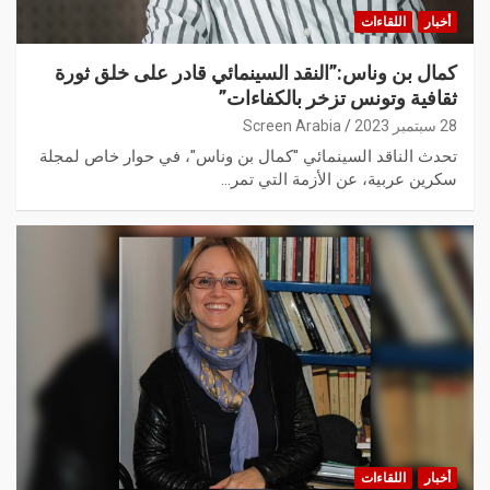
أخبار
اللقاءات
كمال بن وناس:”النقد السينمائي قادر على خلق ثورة
ثقافية وتونس تزخر بالكفاءات”
28 سبتمبر 2023
Screen Arabia
تحدث الناقد السينمائي "كمال بن وناس"، في حوار خاص لمجلة
سكرين عربية، عن الأزمة التي تمر…
أخبار
اللقاءات