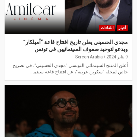
أخبار
اللقاءات
مجدي الحسيني يعلن تاريخ افتتاح قاعة “أميلكار”
ويدعو لتوحيد صفوف السينمائيين في تونس
9 يناير 2024
Screen Arabia
أعلن المنتج السينمائي التونسي "مجدي الحسيني"، في تصريح
خاص لمجلة "سكرين عربية"، عن افتتاح قاعة سينما…