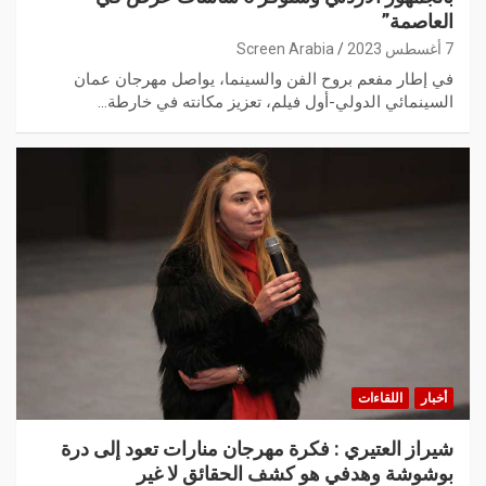
العاصمة”
7 أغسطس 2023
Screen Arabia
في إطار مفعم بروح الفن والسينما، يواصل مهرجان عمان
السينمائي الدولي-أول فيلم، تعزيز مكانته في خارطة…
أخبار
اللقاءات
شيراز العتيري : فكرة مهرجان منارات تعود إلى درة
بوشوشة وهدفي هو كشف الحقائق لا غير