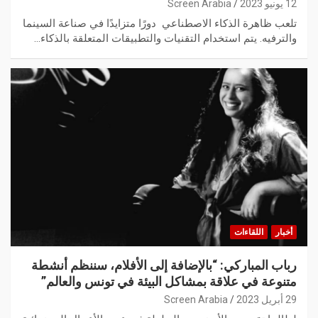
12 يونيو 2023
Screen Arabia
تلعب ظاهرة الذكاء الاصطناعي دورًا متزايدًا في صناعة السينما
والترفيه. يتم استخدام التقنيات والتطبيقات المتعلقة بالذكاء…
أخبار
اللقاءات
رباب المباركي: “بالإضافة إلى الأفلام، سننظم أنشطة
متنوعة في علاقة بمشاكل البيئة في تونس والعالم”
29 أبريل 2023
Screen Arabia