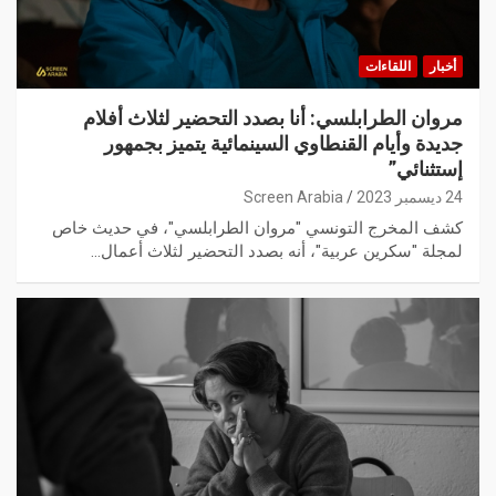
أخبار
اللقاءات
مروان الطرابلسي: أنا بصدد التحضير لثلاث أفلام
جديدة وأيام القنطاوي السينمائية يتميز بجمهور
إستثنائي”
24 ديسمبر 2023
Screen Arabia
كشف المخرج التونسي "مروان الطرابلسي"، في حديث خاص
لمجلة "سكرين عربية"، أنه بصدد التحضير لثلاث أعمال…