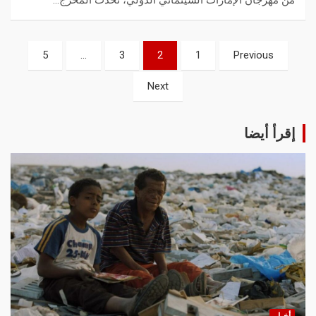
من مهرجان الإمارات السينمائي الدولي، تحدث المخرج…
5
…
3
2
1
Previous
Next
إقرأ أيضا