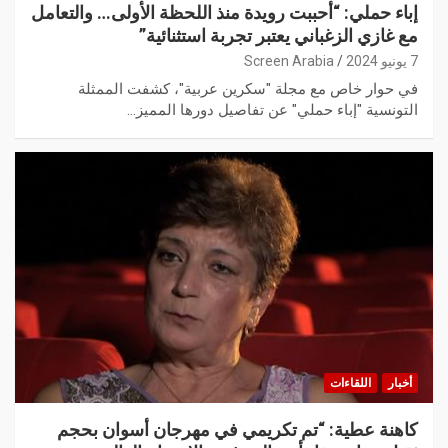
إباء حملي: “أحببت رويدة منذ اللحظة الأولى… والتعامل
مع غازي الزغباني يعتبر تجربة استثنائية”
7 يونيو 2024
Screen Arabia
في حوار خاص مع مجلة "سكرين عربية"، كشفت الممثلة
التونسية "إباء حملي" عن تفاصيل دورها المميز…
أخبار
اللقاءات
كاهنة عطية: “تم تكريمي في مهرجان أسوان بحجم