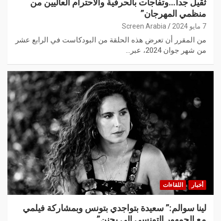
ثقيل جدا…وتفاجأت بالحرفية والاحترام العاليين من
منظمي المهرجان”
7 مايو 2024
Screen Arabia
من المقرر أن تعرض هذه الحلقة من البودكاست في الرابع عشر
من شهر جوان 2024، عبر…
أخبار
اللقاءات
لينا سوالم:” سعيدة بتواجدي بتونس وبمشاركة فيلمي
مع الجمهور التونسي الي يجنن”