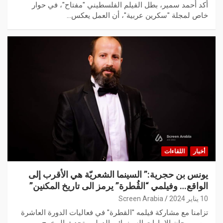
أكد أحمد سمير، بطل الفيلم الفلسطيني "مفتاح"، في حوار
خاص لمجلة "سكرين عربية"، أن العمل يعكس…
أخبار
اللقاءات
يونس بن حجرية:” السينما الشعريّة هي الأقرب إلى
الواقع… وفيلمي “الڨُطرة” يرمز الى تاريخ المكنين”
10 يناير 2024
Screen Arabia
تزامنا مع مشاركة فيلمه "القطرة" في فعاليات الدورة العاشرة