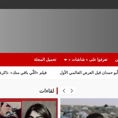
ن
تعرفوا على « شاشات »
تحميل المجلة
ض العالمي الأول
فيلم «اللّي باقي منك»: ذاكرة نابضة
راحة 
لقاءات