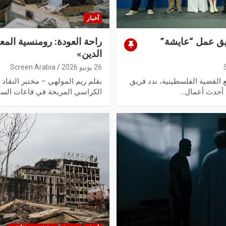
أخبار
يق عمل “عايشة”
راحة العودة: رومنسية المع
الدين»
26 يونيو 2026
Screen Arabia
القضية الفلسطينية، ندد فريق
بقلم ريم المولهي – مختبر النقاد 
 أحدث أعمال…
الكراسي المريحة في قاعات السي