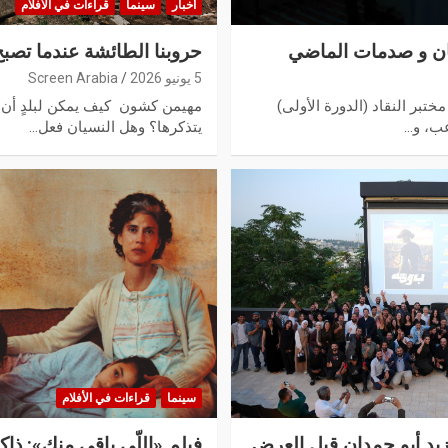
أخبار
سينما
قراءات في الأفلام
سيان و صدمات الماضي
حروبنا الطائشة عندما تصبح 
5 يونيو 2026
Screen Arabia
تبر النقاد (الدورة الأولى)
مهيمن كشون ​كيف يمكن لبلدٍ أن
عب، و…
يتذكرها؟ وهل النسيان فعل…
سينما
قراءات في الأفلام
زيد أبو حمدان قبل العرض
فيلم «اللّي باقي منك»: ذاك