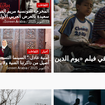
اللقاءات
المخرجة التونسية مريم الفر
سعيدة بالعرض العربي الأول
في القاهرة
13 أكتوبر 2025
Screen Arabia
أخبار
أخبار
اللقاءات
جرحاً مفتوحاً
راحة العودة: رومنسية المعاناة في فيلم «يوم الدين»
أمنية عادل:” السينما التسجي
أصيل من ذاكرتنا الفنية ولا 
Screen Arabia
26 يونيو 2026
تبقى حبيسة الأرفف”
1 أكتوبر 2025
Screen Arabia