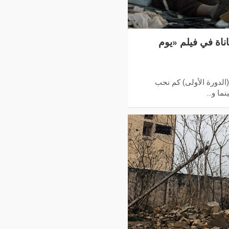
اناة في فيلم «يوم
(الدورة الأولى) كم نحب
نما و…