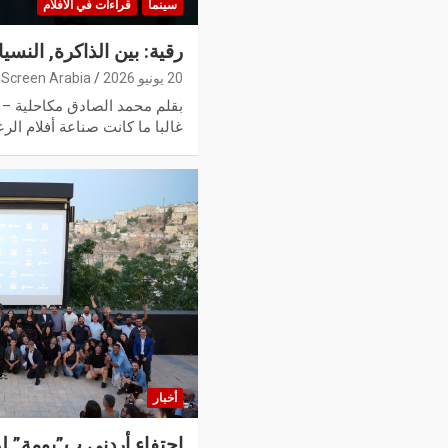
سينما
قراءات في الأفلام
رقية: بين الذاكرة, الن
20 يونيو 2026
Screen Arabia
بقلم محمد الصادق مكاحلية – مخ
غالبا ما كانت صناعة أفلام الر
أخبار
إحتفاء أردني ب”بومة” ل