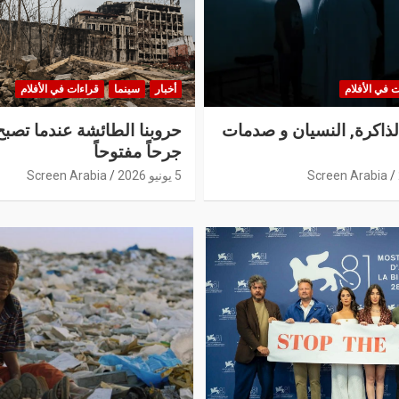
 في الأفلام
أخبار
سينما
قراءات في الأفلام
الذاكرة, النسيان و صدمات
حروبنا الطائشة عندما تصبح
جرحاً مفتوحاً
Screen Arabia
5 يونيو 2026
Screen Arabia