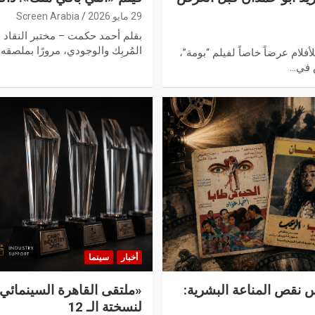
29 مايو 2026
Screen Arabia
بقلم أحمد حكمت – مختبر النقاد (ا
المُربِك والوجودي، مرورًا بملصقه 
لأفلام عرضاً خاصاً لفيلم “بومة”،
س في…
أخبار
سينما
 نقص المناعة البشرية:
«ملتقى القاهرة السينمائي»
لنسختة الـ 12