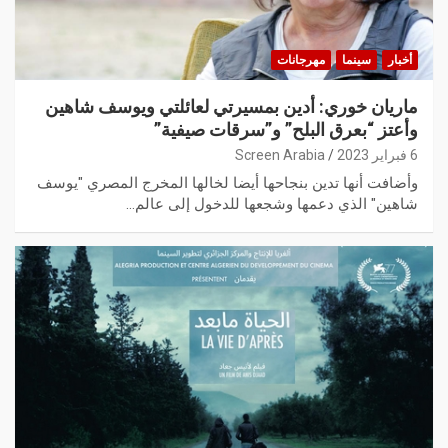
أخبار
سينما
مهرجانات
ماريان خوري: أدين بمسيرتي لعائلتي ويوسف شاهين
وأعتز “بعرق البلح” و”سرقات صيفية”
6 فبراير 2023
Screen Arabia
وأضافت أنها تدين بنجاحها أيضا لخالها المخرج المصري "يوسف
شاهين" الذي دعمها وشجعها للدخول إلى عالم…