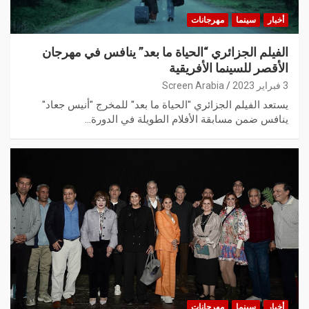
أخبار
سينما
مهرجانات
الفيلم الجزائري “الحياة ما بعد” ينافس في مهرجان
الأقصر للسينما الأفريقية
3 فبراير 2023
Screen Arabia
يستعد الفيلم الجزائري "الحياة ما بعد" للمخرج "أنيس جعاد"
ينافس ضمن مسابقة الأفلام الطويلة في الدورة…
أخبار
سينما
مهرجانات