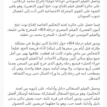
وحصل الفيلم السوداني «وداعا جوليا» إخراج محمد كردفانى،
على جائزة أفضل فيلم (قناع توت عنخ أمون الذهبي)، وهو يلقي
الضوء على القوى المحركة الاجتماعية التي أدت إلى انفصال
جنوب السودان.
فيما حصل على جائزة لجنة التحكيم الخاصة (قناع توت عنخ
أمون الفضي)، الفيلم المصري «رحلة 404» للمخرج هاني خليفة،
والفيلم التونسي «وراء الجبل » للمخرج محمد بن عطية.
ويدور فيلم «رحلة 404» حول (غادة) التي تتوّرط في مشكلة
طارئة قبل أيام من سفرها إلى (مكة) لأداء فريضة الحج، فتلجأ
لأشخاص من ماضٍ ملوث كانت قد قطعت علاقتها بهم، من أجل
جمع مبلغ مبالي كبير، وتتوالى الأحداث. أما الفيلم التونسي
«وراء الجبل» فيتتبع رحلة رفيق الذي خرج للتو من السجن بعدما
قضى أربع سنوات، ولا يوجد أمامه سوى خطة واحدة، وهي أن
يصطحب ابنه في رحلة إلى ما وراء الجبال حتى يريه اكتشافه
المذهل.
وحصل الفيلم السنغالى «بانل وأداما»، على (تنويه من لجنة
التحكيم)، وهو مرشح السنغال للمشاركة بمسابقة أوسكار أفضل
فيلم أجنبي، ‏وتدور أحداثه في قرية نائية، حيث يعيش ثنائي يدعى
بانيل وأداما، قصة حب، وهو ما جعلهما حريصين على الحصول