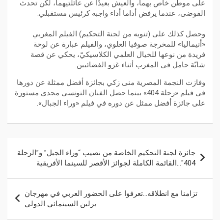
على موطن خاص بهما، والعيش بعيدًا عن عائلتيهما، لكن تحدث
الفوضى، عندما يرفض أداما أداء واجبه كرئيس مستقبلي.
وحصل كذلك على (تنويه من لجنة التحكيم) الفيلم المغربي
«أنيماليا» للمخرجة صوفيا العلوي، والفيلم عبارة عن لوحة
فريدة من نوعها للخيال العلمي الكلاسيكيّ، يحكي عن قصة
شابّة حامل في المغرب أثناء غزو الفضائيين.
وفازت النجمة المصرية منى زكي بجائزة أفضل ممثلة عن دورها
في فيلم «رحلة 404» بينما حصل الفنان التونسي مجدي مستورة
على جائزة أفضل ممثل عن دوره في فيلم «وراء الجبال».
جائزة لجنة التحكيم الخاصة من نصيب “وراء الجبل” و”الرحلة
404″…القائمة الكاملة لجوائز الأقصر للسينما الأفريقية
تزامنا مع انطلاقه…تعرفوا على الحضور العربي في مهرجان
برلين السينمائي الدولي