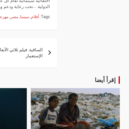
احتفالية سينمائية تقام كل ع
الدولية. ، تحت رعاية ودعم و
Tags:
أفلام
,
سينما
,
مصر
,
مهرج
الساقية: فيلم ثلاثي الأب
الإستعمار
إقرأ أيضا