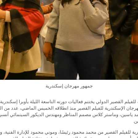
جمهور مهرجان إسكندرية
لفيلم القصير الدولي يختتم فعاليات دورته التاسعة الليلة بأوبرا إسكندرية
جان الإسكندرية للفيلم القصير منذ انطلاقه الخميس الماضي، عدد من الند
 ياسين، وماستر كلاس مصمم المناظر ومهندس الديكور السينمائي أنسي
ن.
ية للفيلم القصير من محمد محمود رئيسًا، وموني محمود للإدارة الفنية، 