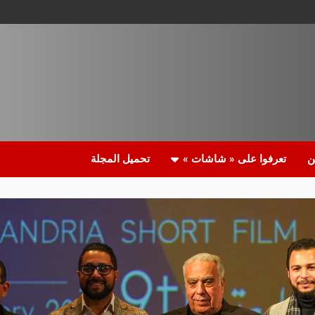
ن
تعرفوا على « شاشات »
تحميل المجلة