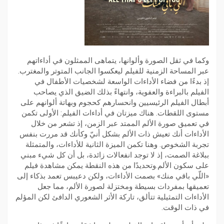
وكما في ثقل الصورة وألوانها، يتماهى الممثلون في أداءاتهم
عبر المساحة الزمنية للفيلم ليعكسوا الجانب المتوتر والمغترب.
إذ بدءًا من فضاء الأداءات الواسعة لشخصيات الأطفال في
الفيلم بالبراءة والعفوية، وانتهاءً بذلك الضيق الذي يصاحب
أبطال الفيلم الرئيسيين وانحسارهم كحجوم وبهاتة ألوانهم على
مستوى اللقطات. هناك ميزتان في أداءات الفيلم: الأولى تكمن
في تعميق صورة الألم الممتد عبر الزمن، إذ تشعر من خلال
الأداءات أنك تعيش ذات الألم بشكل أنيّ وكأنك قد مررت بنفس
تجربة الشخوص. وهنا تكمن الميزة الثانية للأداءات، والمتمثلة
ببلاغة الصمت، إذ لا توجد انفعالات زائدة، بل أن كل شيء مبني
على سكون الألم.وتحديدًا من هذه النقطة يمكن مشاهدة فيلم
«اللّي باقي منك» بصمت الأداءات، ولكن دعيبس تعمد بذكاء إلى
تعميقها بمفردات بسيطة ومختزلة لصورة الألم، مما جعل
الأداءات التمثيلية تتألق، تاركة الأثر الشعوري الدافئ لكن المؤلم
في ذات الوقت.