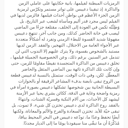
الرمزيات المبطنة لفيلمها، بانية حكايتها على عاملي الزمن
والذاكرة. إذ تبقينا دعيبس على تواتر مستمر وتكرّس لرمزية
الزمن الجزء الأعظم في بواطن أحداث فيلمها. فالزمن لديها في
الفيلم ليس مجرد قدر أليم ومأساة لشعب عبر التاريخ، بل
وَطِئْتُه تكمن في العودة إلى الخلف، مقتلعة جزءًا من الماضي
ليصب في خانة الحاضر. كذلك، ومن جانب آخر، تنتهج دعيبس
مفهومًا شديد القسوة للبطء الزمني وتفرد له أشكالًا متعددة
عبر الأجواء العامة من الاحتلال، التهجير، والفقد. الزمن لديها
مستبد بالشخوص بقسوة، ولا يترك عليهم إلا الندوب التي لن
تندمل عبر السنين. برغم ذلك، وعن الخصوصية الجميلة فيلمها ،
تخلق دعيبس من الذاكرة المتجسدة نقيضًا مقاومًا للزمن، حتى
وإن كانت تلك الذاكرة تائهة بين الماضي المثقل والحاضر
المعطّل. لكن، وفي ذات الوقت، ستمثل بالنسبة لدعيبس قطعة
من الروح تبقى نابضة بدفء المشاعر الرقيقة أو بالحوارات
البسيطة الحانية بين شخوصها. تشكلها دعيبس بصورة امرأة في
رمزية واضحة وغاية في الدقة، ككائن بشري يحيا عبر الأزمنة
ليشهد كل الأحداث، من آلام النكبة وقسريّة الشتات، وانتهاءً
بالفقد. روح الذاكرة لدى دعيبس تختزن كل شيء، لا تموت، بل
تبقى حيّة للأبد. تختزن السعادة والفرح والألم والمعاناة، ولكنها
أيضًا تحفظ وعدًا ما، تودّعه دعيبس في البحر المحيط بيافا،
مُذَكِّرَةً أن ما تبقّى منا سيقودنا يومًا ما إلى الديار مجددًا.