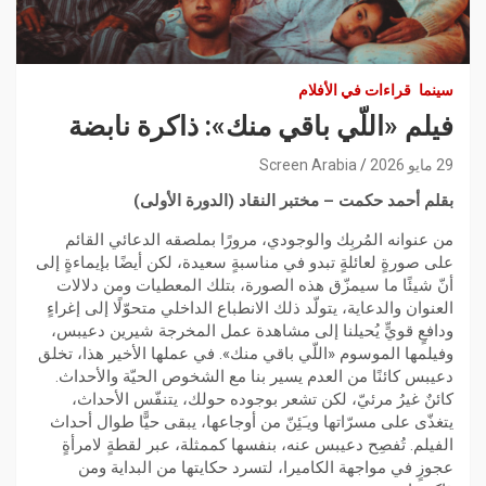
سينما
قراءات في الأفلام
فيلم «اللّي باقي منك»: ذاكرة نابضة
29 مايو 2026
Screen Arabia
بقلم أحمد حكمت – مختبر النقاد (الدورة الأولى)
من عنوانه المُربِك والوجودي، مرورًا بملصقه الدعائي القائم
على صورةٍ لعائلةٍ تبدو في مناسبةٍ سعيدة، لكن أيضًا بإيماءةٍ إلى
أنّ شيئًا ما سيمزّق هذه الصورة، بتلك المعطيات ومن دلالات
العنوان والدعاية، يتولّد ذلك الانطباع الداخلي متحوّلًا إلى إغراءٍ
ودافعٍ قويٍّ يُحيلنا إلى مشاهدة عمل المخرجة شيرين دعيبس،
وفيلمها الموسوم «اللّي باقي منك». في عملها الأخير هذا، تخلق
دعيبس كائنًا من العدم يسير بنا مع الشخوص الحيّة والأحداث.
كائنٌ غيرُ مرئيّ، لكن تشعر بوجوده حولك، يتنفّس الأحداث،
يتغذّى على مسرّاتها ويـَئِنّ من أوجاعها، يبقى حيًّا طوال أحداث
الفيلم. تُفصِح دعيبس عنه، بنفسها كممثلة، عبر لقطةٍ لامرأةٍ
عجوزٍ في مواجهة الكاميرا، لتسرد حكايتها من البداية ومن