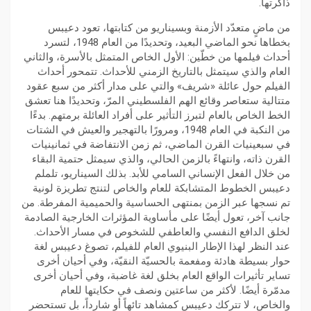
ذاكرتها.
من ماضٍ متعدّد الأزمنة وبسيناريو من كتابتها، تعود دعيبس
بخطاها نحو الماضي البعيد، وتحديدًا من العام 1948، لتسرد
أحداث فيلمها من خطّين: الأول الخاص المتمثل بالأسرة، والثاني
العام والذي سيتمثل بالتاريخ الزمني للأحداث. تتمحور أحداث
الفيلم حول عائلة «شريف» والتي على مدار أكثر من سبع عقود
متتالية ستعاصر وقائع الهم الفلسطيني المرّ، وتحديدًا هنا تعشق
الخط الخاص بالعام لتبرز التأثير على أفراد العائلة برمتهم. بدءًا
من النكبة في العام 1948، ومرورًا بالتهجير والعيش في الشتات
في سبعينيات القرن الماضي، ثم زمن الانتفاضة في ثمانينيات
القرن ذاته، وانتهاءً بالزمن الحالي، والذي سيمثل حتمية البقاء
من خلال الفعل الإنساني السامي للأبد. بذلك السيناريو، تلملم
دعيبس الخطوط المتشابكة للعام والخاص لتنتج تطريزة لونية
تم نسجها عبر الزمن بمنتهى الحساسية والحميمية المفرطة. من
جانب آخر، تعول أيضًا على مأساوية المؤثرات الخارجية الصادمة
لخلق الدافع النفسي والعاطفي للشخوص في مسار الأحداث.
عند النظر لهذا الإطار البنيوي العام للفيلم، تصوغ دعيبس لغة
حوار بسيطة هادئة ومفعمة بالحسيّة النقيّة، وفي أحيان أخرى
تساير تأثيرات الواقع العام بخلق لغة غاضبة، وفي أحيان أخرى
مدمّرة أيضًا. لأكثر من ساعتين ونصف في حكايتها للعام
والخاص، لا تتركك دعيبس كمشاهد تائهاً أو شارداً، بل تستحضر