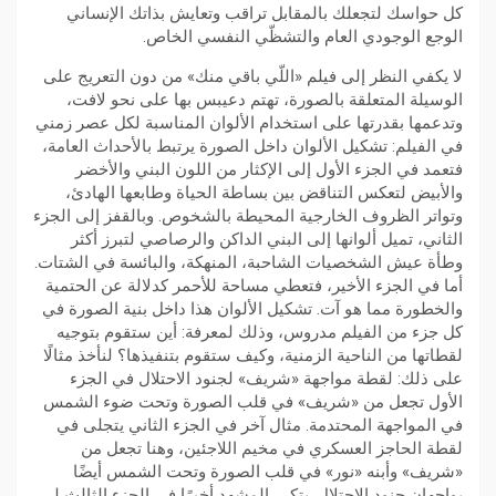
كل حواسك لتجعلك بالمقابل تراقب وتعايش بذاتك الإنساني
الوجع الوجودي العام والتشظّي النفسي الخاص.
لا يكفي النظر إلى فيلم «اللّي باقي منك» من دون التعريج على
الوسيلة المتعلقة بالصورة، تهتم دعيبس بها على نحو لافت،
وتدعمها بقدرتها على استخدام الألوان المناسبة لكل عصر زمني
في الفيلم: تشكيل الألوان داخل الصورة يرتبط بالأحداث العامة،
فتعمد في الجزء الأول إلى الإكثار من اللون البني والأخضر
والأبيض لتعكس التناقض بين بساطة الحياة وطابعها الهادئ،
وتواتر الظروف الخارجية المحيطة بالشخوص. وبالقفز إلى الجزء
الثاني، تميل ألوانها إلى البني الداكن والرصاصي لتبرز أكثر
وطأة عيش الشخصيات الشاحبة، المنهكة، والبائسة في الشتات.
أما في الجزء الأخير، فتعطي مساحة للأحمر كدلالة عن الحتمية
والخطورة مما هو آت. تشكيل الألوان هذا داخل بنية الصورة في
كل جزء من الفيلم مدروس، وذلك لمعرفة: أين ستقوم بتوجيه
لقطاتها من الناحية الزمنية، وكيف ستقوم بتنفيذها؟ لنأخذ مثالًا
على ذلك: لقطة مواجهة «شريف» لجنود الاحتلال في الجزء
الأول تجعل من «شريف» في قلب الصورة وتحت ضوء الشمس
في المواجهة المحتدمة. مثال آخر في الجزء الثاني يتجلى في
لقطة الحاجز العسكري في مخيم اللاجئين، وهنا تجعل من
«شريف» وأبنه «نور» في قلب الصورة وتحت الشمس أيضًا
يواجهان جنود الاحتلال. يتكرر المشهد أخيرًا في الجزء الثالث لـ