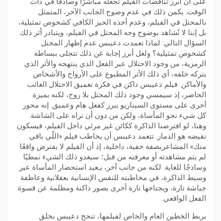
على أن أبرز تناقضات الفيلم تجعله مباشرًا وصادقًا في ذات
الوقت. يكمن ذلك في عدم وضوح الجانب الآخر، المتمثل
بالمحتل في الفيلم، وعدم أخذه الحيز الكافي كشخوص تمثيلية،
بل إننا لا نُشاهد بوضوح وجه المحتل في الفيلم، ويتبادر أثر ذلك
السؤال التالي: لماذا تعمدت دعيبس عدم إظهار المحتل
كشخوص تمثيلية؟ ولعل أبرز إجابة عن ذلك تتجلى ببساطة
الرمزية، من وجود الاحتلال عبر الفعل الذي ينتهجه والأثر الذي
يتركه خلفه، أي ذلك الأثر المطبوع على الأرواح والأشخاص
والأماكن. فيلم دعيبس داكن في فكرة تعميق الاحتلال الغائب
الحاضر، إذ سيمسي وجود ذلك المحتل بلا روح، لكنه بميزة
أخرى على مستوى السيناريو يبرز كفعل هام وعميق. إنه محور
كل شيء نحو المأساة، ولكن من دون أن نراه على الشاشة.
وهنا، لو افترضنا الذاكرة ككائن غير مرئي داخل الفيلم، فيسكون
نقيضه هو الدمار. تتعمد دعيبس أن يخاطب فيلم «اللّي باقي
منك» المشاعربصفة خفية، داخلية، إذ أن الفيلم لا يفترض واقعًا
لم يتم مشاهدته أو معرفته من قبل؛ سيغدو ذلك الشيء نمطيًا
وساذجًا للغاية. لكنه من جانب آخر، يـعيد استحضار المأساة عبر
وسيط الذاكرة، في مخاطبته للنفس الإنسانية بعقلانية وعاطفة
جياشة تارة، ويجتاحها تارة أخرى بصور داكنة ومظلمة عن قسوة
الفعل الواقعي.
بربط الخطين العام والخاص لفيلمها، تنجح دعيبس بخلق