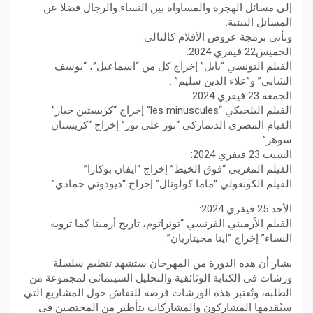
إلى مسائل الهجرة والمساواة بين النساء والرجال فضلا عن
المسائل البيئية.
وتأتي برمجة عروض الأفلام كالتالي:
الخميس22 فيفري 2024:
الفيلم التونسي “بابل” إخراج كل من “اسماعيل”، “يوسف
الشابي” و”علاء الدين سليم” .
الجمعة 23 فيفري 2024:
الفيلم البلجيكي “les minuscules” إخراج “كريستين جيار”
الفيام المصري الدنماركي “نور على نور” إخراج “كريستان
سوهر”
السبت 23 فيفري 2024:
الفيلم المغربي “فوق الخيط” إخراج “ايفان بوكارا”
الفيلم الكونغولي “ماما كولونال” إخراج “ديودوني حمادي”
الأحد 25 فيفري 2024:
الفيلم الأرميني الفرنسي “تونراتوم، تاريخ أرمينا كما ترويه
النساء” إخراج “اينا مخيتاريان” .
يشار أن هذه الدورة من المهرجان ستشهد تنظيم سلسلة
ورشات في الكتابة الوثائقية والتحليل السينمائي لمجموعة من
الطلبة، وتُعتبر هذه الورشات فرصة للنقاش حول المشاريع التي
سيُقدمها المشاركون والمشاركات بتأطير من المختصين في