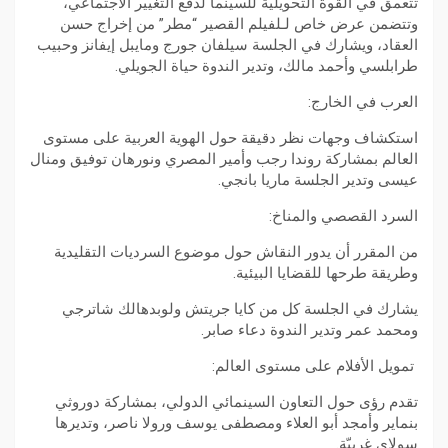
تتعمق في القوة التحويلية للسينما لدفع التغيير الاجتماعي،
وتتضمن عرض خاص لـلفيلم القصير “مطر” من إخراج حسن
العقاد، ويشارك في الجلسة سيلفان جورج ومايبل إيفانز وحبيب
طرابلسي وأحمد مالك، وتدير الندوة حياة الجويلي.
العرب في الخارج:
استكشاف وجهات نظر دقيقة حول الهوية العربية على مستوى
العالم بمشاركة روندا رجب وأمير المصري ونورهان توفيق ومنال
عيسى وتدير الجلسة ماريا بانجي.
السرد القصصي والمناخ:
من المقرر أن يدور النقاش حول موضوع السرديات التقليدية
وطريقة طرحها للقضايا البيئية.
يشارك في الجلسة كل من كايا جريتش ولوبدهالك شاترجي
ومحمد عمر وتدير الندوة دعاء صابر.
تمويل الأفلام على مستوى العالم:
تقدم رؤى حول التعاون السينمائي الدولي، بمشاركة دوروثي
بنماير وأمجد أبو العلاء ومصطفى يوسف ورولا ناصر، وتديرها
سولاي غربيّة.