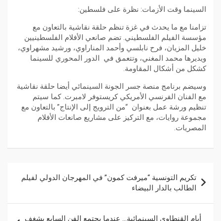
السينما وقت الأزمات: نظرة على فلسطين:
تزامنا مع ما يحدث في غزة تنظم حلقة نقاشية بالتعاون مع
مؤسسة الفيلم الفلسطيني. تضم صانعي الأفلام الفلسطينيين
خليل المزيان، فرح نابلسي وأحمد المناراوي، ورشيد مشهراوي،
ويديرها محمد المغني، وتتعمق في الدور المحوري للسينما
كشكل من أشكال المقاومة.
وسيضم برنامج منصة جسر الجونة السينمائي أيضا حلقة نقاشية
مع الفنان الفرنسي الأمريكي كريستوفر لامبرت. كما سيتم
تنظيم ورشة عمل بعنوان “من الترويج إلى الإنتاج” بالتعاون مع
مجموعة روايات، مع التركيز على مشاريع صانعات الأفلام
المصريات.
تكريم التونسية “ميرفت كمون” في المهرجان الدولي لفيلم
الطالب بالدار البيضاء
أيام القنطاوي السينمائية… عندما يجتمع الفن السابع بشغف