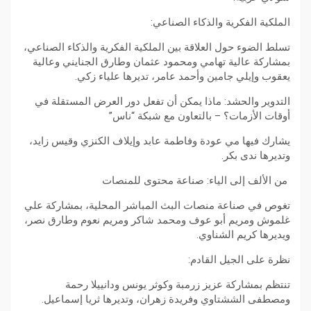
الملكية الفكرية والذكاء الصناعي:
تسلط الضوء حول العلاقة بين الملكية الفكرية والذكاء الصناعي،
بمشاركة عالية تهامي ومحمود عثمان وطارق الجنايني وعالية
يعقوب وإيلي جامين وأحمد عامر، تديرها علياء زكي.
التدوير والحشد: ماذا يمكن أن تفعل دور العرض المستقلة في
أوقات الأزمات؟ – بالتعاون مع شبكة “ناس”
يشارك فيها مي عودة وفاطمة عابد وإيلاف الكنزي وقيس زايد،
وتديرها ندى بكر.
من الألف إلى الياء: صناعة محتوى للمنصات
تغوص في صناعة منصات البث المباشر المحلية، بمشاركة علي
غلموش ومريم أبو عوف ومحمد شاكر ومريم نعوم وطارق نصر،
ويديرها كريم الشناوي.
نظرة على الجيل القادم:
تنتظم بمشاركة عزيز زرمبة وكوثر يونس ودانييلا رحمة
ومصطفى الششتاوي وفريدة زهران، وتديرها ثريا إسماعيل.