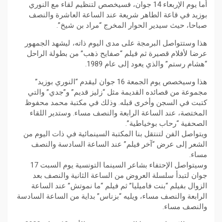
أما يوم الإربعاء 14 جوان، فسيخصص لتنظيم لقاء مع النوري
بوزيد في قاعة الطاهر شريعة عند الساعة العاشرة والنصف
صباحا، حيث سيدير الحوار المخرج “مراد بن شيخ”.
هذا وستتواصل البرمجة على مدى اليوم ذاته، ليشهد الجمهور
عرضا لأفلام قصيرة ثم فيلم “صفايح ذهب” من بطولة الراحل
“هشام رستم” والذي يعود إلى عام 1989.
هذا وسيخصص يوم الجمعة 16 جوان ليقدم “النوري بوزيد”
مجموعة من قصائده القديمة مثل “زليز قديم” و”جدي” والتي
كتبت في السجن وأخرى قبله. وذلك في مكتبة محمد محفوظ
المختصة، عند الساعة الرابعة والنصف مساء. وستدير اللقاء
الصحفية “رحاب بوخياطية”.
ويتواصل الفن لتنتقل بنا المكتبة السينمائية في ذات اليوم من
الشعر إلى عرض “آخر فيلم” عند الساعة السادسة والنصف
مساء.
وسيتواصل الإحتفاء بشاعر السينما التونسية يوم السبت 17
جوان لتبدأ سلسلة العروض من الساعة الثانية والنصف بعد
الزوال بفيلم “بنت فاميليا” ثم فيلم “ما نموتش” عند الساعة
الرابعة والنصف مساء، ويليه “بزناس” بداية من الساعة السادسة
والنصف مساء.