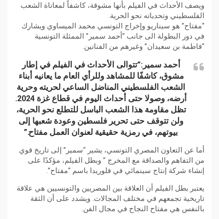
ويصف الأحداث في الفيلم بأنها مشوقة، كاشفاً لمعاناة الشعب
الفلسطيني وتحدياته نحو الحرية.
“مفتاح” هو سيناريو وإخراج التونسي محمد الميساوي ويشارك
في دور البطولة الى جانب “أحمد سمير” الممثلة التونسية
“فاطمة بن سعيدان” وغيرهم من الفنانين.
أحمد سمير:”تتوالى الأحداث في الفيلم في إطار
مشوق، كاشفًا للمشاهد وللرأي العام ما يعانيه أبناء
الشعب الفلسطيني المناضل الساعي لحريته وحرية
أرضه، وصولا حتى أحداث اليوم في قطاع غزة 2024.
تظل مقاومة هذا الشعب الباسل للتطلع نحو الحرية،
ولن تتوقف حتى تحرير فلسطين وعودة شعبها إلى
بيوتهم، في رمزية حقيقية لعنوان العمل مفتاح.”
أما عن التعاون المصري التونسي، يشير “سمير” إلى تاريخ قوي
من التفاهم والصداقة مع المخرج ” وبطل الفيلم، مؤكدًا على
إنشاء شركة إنتاج سينمائي في فلوريدا باسم “مفتاح”.
يعتبر بطل الفيلم أن العلاقة بين المصريين والتونسيين هي علاقة
تاريخية تجمعهم في مختلف المجالات. ويشدد على أن الثقة
بالنفس هي مفتاح النجاح في مجال الفن.