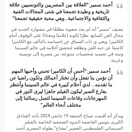
أحمد سمير:”العلاقة بين المصريين والتونسيين علاقة
تاريخية و وطيدة تجمعنا في شتى المجالات الفنية
والثقافية والاجتماعية…وهي محبة حقيقية تجمعنا”
يضيف “سمير” أنه لم يجد صعوبة مطلقًا في مشواره الجديد في
مجال الفن السابع، نظرًا لكونه إعلاميًا ومعتادًا على الوقوف أمام
الكاميرا. ويعبر ي ذات السياق عن إحساسه بالتآلف مع الكاميرا
كاشفا عن حبه للفن وتطلعه لتحقيق أحلامه في عالم السينما
ونيته في تجسيد شخصيات متنوعة، من مصرية إلى تونسية
وعربية.
أحمد سمير:”أحس أن الكاميرا تحبني وأحبها المهم
أن تؤمن بنا تفعل وأن تختار أعمالك وتكون راضيا عن
ما تقدمه… لدي أحلام كبيرة في عالم السينما وأنتظر
بفارغ الصبر ليكون الفيلم جاهزا ليرى النور في
المهرجانات وقاعات السينما لتصل رسالتنا إلى
مختلف أنحاء العالم”
ويذكر أنه أقيمت صباح الجمعة 19 جانفي 2024 بأحد الفنادق
الكبرى بتونس العاصمة الندوة الصحفية الخاصة بالفيلم
السينمائي الفلسطيني القصير “مفتاح” بطولة المصري أحمد