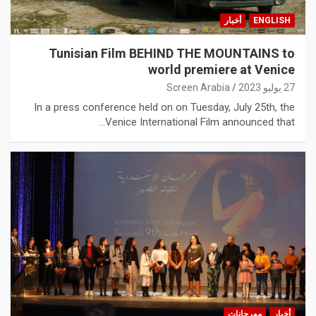
ENGLISH
أخبار
Tunisian Film BEHIND THE MOUNTAINS to
world premiere at Venice
27 يوليو 2023
Screen Arabia
In a press conference held on on Tuesday, July 25th, the
Venice International Film announced that…
أخبار
مهرجانات