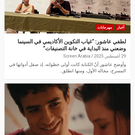
أخبار
مهرجانات
لطفي عاشور: “غياب التكوين الأكاديمي في السينما
وضعني منذ البداية في خانة التصنيفات”
29 أغسطس 2025
Screen Arabia
وأوضح عاشور أنّ الكتابة كانت أولى خطواته، إذ صقل أدواتها في
المسرح، مجاله الأول، ومنها انطلق…