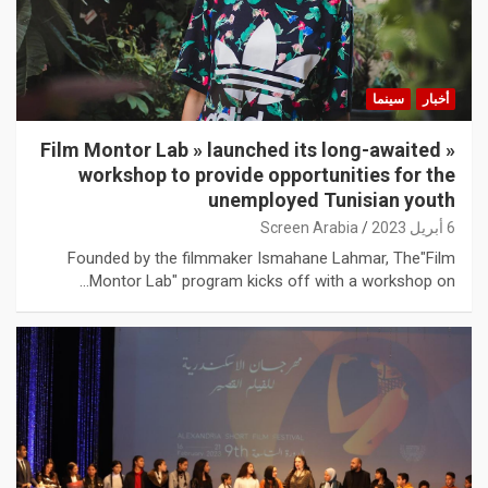
أخبار
سينما
« Film Montor Lab » launched its long-awaited
workshop to provide opportunities for the
unemployed Tunisian youth
6 أبريل 2023
Screen Arabia
Founded by the filmmaker Ismahane Lahmar, The"Film
Montor Lab" program kicks off with a workshop on…