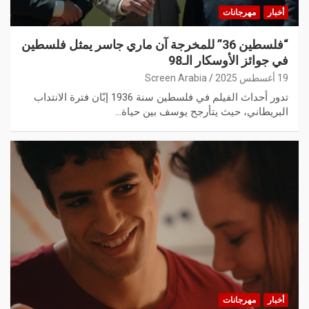
أخبار
مهرجانات
“فلسطين 36” للمخرجة آن ماري جاسر يمثل فلسطين
في جوائز الأوسكار الـ98
19 أغسطس 2025
Screen Arabia
تدور أحداث الفيلم في فلسطين سنة 1936 إبّان فترة الانتداب
البريطاني، حيث يتأرجح يوسف بين حياة…
أخبار
مهرجانات