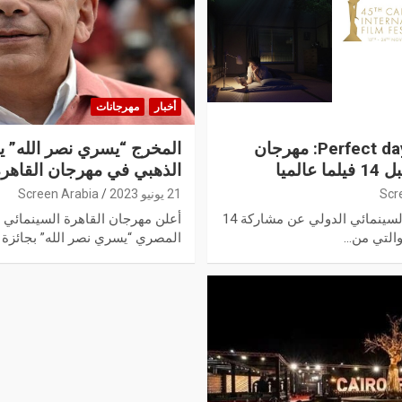
أخبار
مهرجانات
من بينهم Monster و Perfect days: مهرجان
المخرج “يسري نصر الله” يك
لميا
الذهبي في مهرجان القاهرة
Scr
21 يونيو 2023
Screen Arabia
أعلنت إدارة مهرجان القاهرة السينمائي الدولي عن مشاركة 14
أعلن مهرجان القاهرة السينمائي 
المصري “يسري نصر الله” بجائزة ا