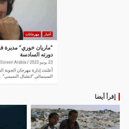
أخبار
مهرجانات
“ماريان خوري” مديرة فن
دورته السادسة
23 يونيو 2023
Screen Arabia
أعلنت إدارة مهرجان الجونة ال
السينمائي “انتشال التميمي” م
إقرأ أيضا