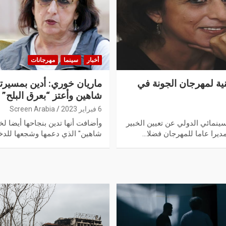
أخبار
سينما
مهرجانات
ية لمهرجان الجونة في
ماريان خوري: أدين بمسيرت
شاهين وأعتز “بعرق البلح”
6 فبراير 2023
Screen Arabia
سينمائي الدولي عن تعيين الخبير
وأضافت أنها تدين بنجاحها أيضا 
ديرا عاما للمهرجان فضلا…
شاهين" الذي دعمها وشجعها للدخ