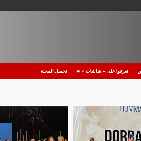
ن
تعرفوا على « شاشات »
تحميل المجلة