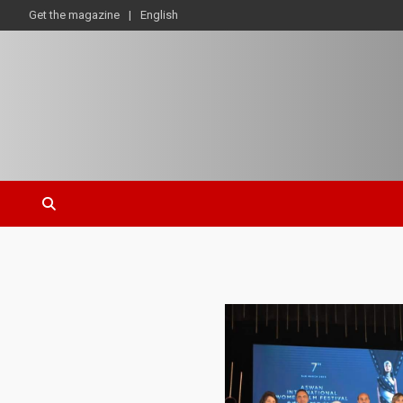
Get the magazine
English