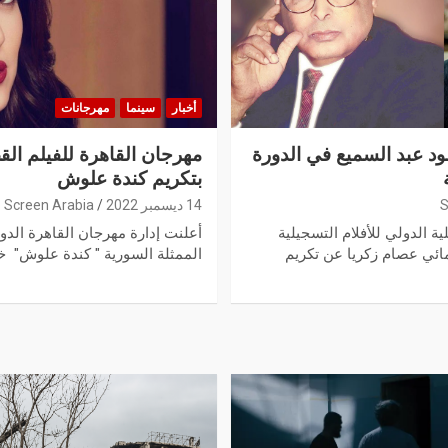
أخبار
سينما
مهرجانات
د عبد السميع في الدورة
مهرجان القاهرة للفيلم القص
بتكريم كندة علوش
S
14 ديسمبر 2022
Screen Arabia
ة الدولي للأفلام التسجيلية
أعلنت إدارة مهرجان القاهرة الدو
مائي عصام زكريا عن تكريم
الممثلة السورية " كندة علوش" خ