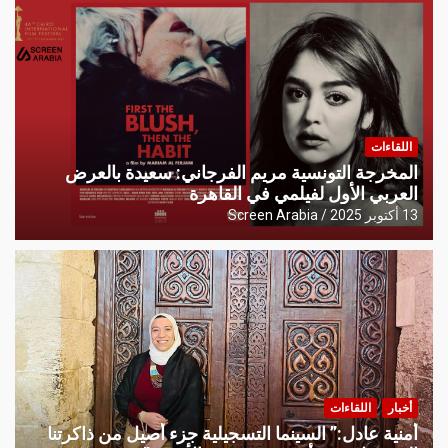
اللقاءات
المخرجة التونسية مريم الفرجاني: سعيدة بالعرض
العربي الأول لفيلمي في القاهرة
13 أكتوبر 2025
Screen Arabia
أخبار
اللقاءات
أمنية عادل:” السينما التسجيلية جزء أصيل من ذاكرتنا