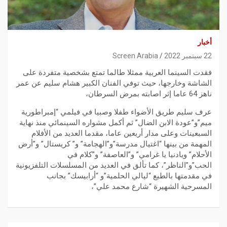
أخبار
22 سبتمبر 2022
Screen Arabia
فقدت السينما العربية ممثلا طالما تمتع بشخصية متفردة على
الشاشة وخارجها، حيث توفي الفنان الكبير هشام سليم عن عمر
ناهز 64 عاما إثر اصابته بمرض السرطان،
عرف سليم طريق الأضواء طفلا وصبيا في فيلمي “إمبراطورية
ميم”و”عودة الابن الضال” ثم أكمل مشواره السينمائي منذ نهاية
السبعينات وعلى مدار أربعين عاما، مقدما العديد من الأفلام
المهمة من بينها “اغتيال مدرسة”و”الهجامة” و” كريستال” و”أرض
الأحلام” ويادنيا يا غرامي” و”العاصفة” و”كلام في
الحب”و”الناظر”، كما تألق في العديد من المسلسلات التلفزيونية
في مقدمتها بالطبع “ليالي الحلمية”و “أرابيسك” بجانب
المسرحية الشهيرة “شارع محمد علي”،