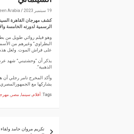
19 سبتمبر 2023
een Arabia
كشف مهرجان القاهرة السينم
الرسمية لدورته الخامسة والأربعين وا
وهو فيلم روائي طويل من بطول
البطراوي” وغيرهم من الأسما
على فراش الموت. ولعل هذه ال
يذكر أن “وحشتيني” شهد عرضه
الذهبية”.
وأكد المخرج تامر رجلي أن 
يشاركها مع الجمهورالمصري 
Tags:
أفلام
,
سينما
,
مصر
,
مهرج
تكريم مروان حامد ولقاء