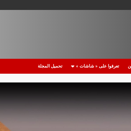
ن
تعرفوا على « شاشات »
تحميل المجلة