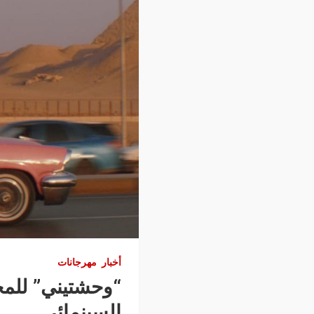
أخبار
مهرجانات
“وحشتيني” للمخ
السينمائي