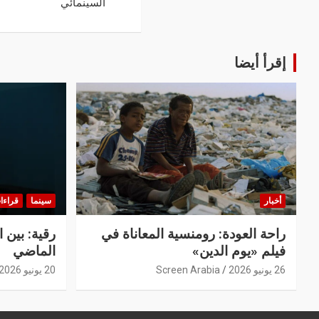
السينمائي
إقرأ أيضا
أخبار
سينما
قراءا
راحة العودة: رومنسية المعاناة في
رقية: بين 
فيلم «يوم الدين»
الماضي
26 يونيو 2026
Screen Arabia
20 يونيو 2026