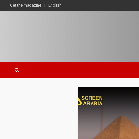
Get the magazine
English