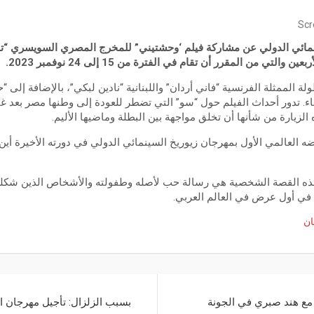
Scr
ائي الدولي عن مشاركة فيلم ‘وحشتيني” للمخرج المصري السويسري “تا
لتي من المقرر أن تقام في الفترة من 15 إلى 24 نوفمبر 2023.
ة الممثلة الفرنسية “فاني أردان” واللبنانية “نادين لبكي”، بالإضافة إلى 
ء. تدور أحداث الفيلم حول “سو” التي تضطر للعودة إلى وطنها مصر بعد غ
زيارة من شأنها أن تخلق مواجهة بين البطلة وماضيها الأليم.
 العالمي الأول بمهرجان زيوريخ السينمائي الدولي في دورته الأخيرة أين
هذه القصة الشخصية هي رسالة حب لأصله وطفولته والأشخاص الذين شكلوها
في أول عرض في العالم العربي.
ان
 مع هند صبري في الجونة
بسبب الزلزال: تأجيل مهرجان ا