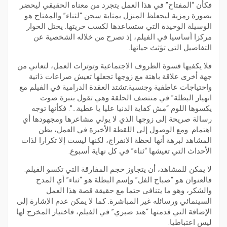
فكأن “المفتاح” في هذا العمل يتجرد من معناه الحقيقي ليحضر
بصورة رمزية ليجعلظ المنزل بمثابة سجن “لثناء” والمفتاح هو
الوسيلة الوحيدة التي ستساعدها لكسب حريتها. يحتل الحوار
مركزا أساسيا في الفيلم، إذ تصرح من خلاله الشخصية عن
التفاصيل التي تؤثث حياتها.
فلا يكفيها قسوة الظروف الاجتماعية وتوترات العمل، لتعاني من
جهة أخرى علاقة باهتة مع زوجها تجعلها تعيش صراعات ذاتية
واحتياجات عاطفية وجنسية.تشتد العقدة الدرامية في الفيلم مع
انهيار البطلة” في منتصف الحلقة وهي تقول بنبرة صوت
يكسوها اللوم “مش كفاية الدنيا عليا يا عطية…”. فكأنها توجه
رسالة صريحة إلى زوجها الذي لا يولي مشاعرها ومجهودها أي
اهتمام. ومع الوصول إلى اللقطة الأخيرة في العمل، يظن
المشاهد لبرهة أنها لحظة الانفراج، لكنها ليست إلا تكرارا لذات
الأحداث التي تعيشها “ثناء” في كل نهاية أسبوع.
لا يمكن للمشاهد، أن يتجاوز حجم المفارقة التي تكسو الفيلم.
فالعنوان هو “صباح الفل” وإسم البطلة هو “ثناء” أي المدح
والشكر، وهو ما يتنافى حتما مع حقيقة قصة هذا العمل
السينمائي ورسائله غير المباشرة. كما لا يمكن عدم الإشارة إلى
الإضافة التي قدمتها “هند صبري” في الفيلم، فاختيار المخرج لها
ليس اعتباطيا.