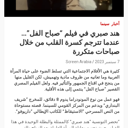
أخبار
سينما
هند صبري في فيلم “صباح الفل”…
عندما تترجم كسرة القلب من خلال
صباحات متكررة
7 سبتمبر 2023
Screen Arabia
كثيرة هي الأفلام الاجتماعية التي تسلط الضوء على حياة المرأة
العربية وما تعانيه من ظروف مادية وتهميش، لكن القليل منها
من ينجح في اقناع الجمهور والتأثير فيه. ولعل الفيلم المصري
القصير “صباح الفل” ينتمي إلى هذه الأقلية.
فهو عمل من نوع المونودراما يدوم 8 دقائق، للمخرج “شريف
البنداري” وبدعم من المركز القومي للسينما. قصته مستوحاة
من النص المسرحي “الاستيقاظ” للكاتب الإيطالي “داريوفو”.
“تحضر التونسية “هند صبري” كالممثلة والبطلة الوحيدة في هذا
الفيلم، حيث تجسد معاناة المرأة العاملة بعد الزواج والتي