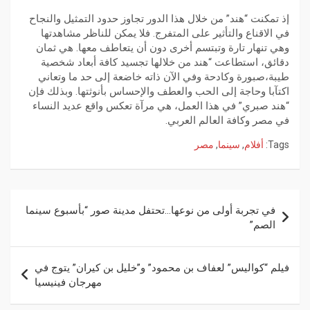
إذ تمكنت “هند” من خلال هذا الدور تجاوز حدود التمثيل والنجاح
في الاقناع والتأثير على المتفرج. فلا يمكن للناظر مشاهدتها
وهي تنهار تارة وتبتسم أخرى دون أن يتعاطف معها. هي ثمان
دقائق، استطاعت “هند من خلالها تجسيد كافة أبعاد شخصية
طيبة،صبورة وكادحة وفي الآن ذاته خاضعة إلى حد ما وتعاني
اكتآبا وحاجة إلى الحب والعطف والإحساس بأنوثتها. وبذلك فإن
“هند صبري” في هذا العمل، هي مرآة تعكس واقع عديد النساء
في مصر وكافة العالم العربي.
Tags:
أفلام
,
سينما
,
مصر
في تجربة أولى من نوعها…تحتفل مدينة صور “بأسبوع سينما
الصم”
فيلم “كواليس” لعفاف بن محمود” و”خليل بن كيران” يتوج في
مهرجان فينيسيا