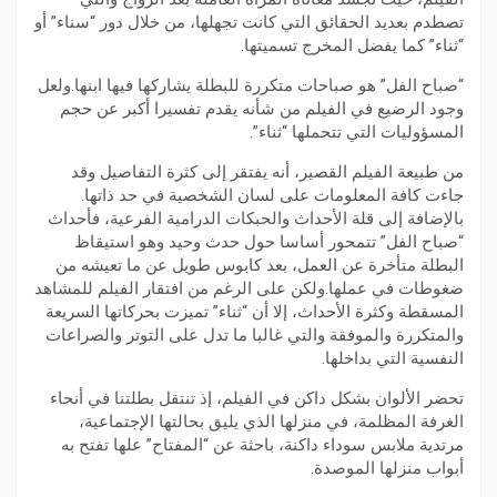
تصطدم بعديد الحقائق التي كانت تجهلها، من خلال دور “سناء” أو
“ثناء” كما يفضل المخرج تسميتها.
“صباح الفل” هو صباحات متكررة للبطلة يشاركها فيها ابنها.ولعل
وجود الرضيع في الفيلم من شأنه يقدم تفسيرا أكبر عن حجم
المسؤوليات التي تتحملها “ثناء”.
من طبيعة الفيلم القصير، أنه يفتقر إلى كثرة التفاصيل وقد
جاءت كافة المعلومات على لسان الشخصية في حد ذاتها.
بالإضافة إلى قلة الأحداث والحبكات الدرامية الفرعية، فأحداث
“صباح الفل” تتمحور أساسا حول حدث وحيد وهو استيقاظ
البطلة متأخرة عن العمل، بعد كابوس طويل عن ما تعيشه من
ضغوطات في عملها.ولكن على الرغم من افتقار الفيلم للمشاهد
المسقطة وكثرة الأحداث، إلا أن “ثناء” تميزت بحركاتها السريعة
والمتكررة والموفقة والتي غالبا ما تدل على التوتر والصراعات
النفسية التي بداخلها.
تحضر الألوان بشكل داكن في الفيلم، إذ تنتقل بطلتنا في أنحاء
الغرفة المظلمة، في منزلها الذي يليق بحالتها الإجتماعية،
مرتدية ملابس سوداء داكنة، باحثة عن “المفتاح” علها تفتح به
أبواب منزلها الموصدة.