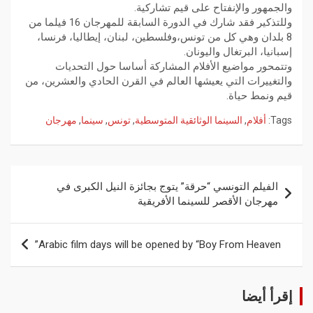
والجمهور والإنفتاح على قيم تشاركية.
وللتذكير فقد شارك في الدورة السابقة للمهرجان 16 فيلما من
8 بلدان وهي كل من تونس،وفلسطين، لبنان، إيطاليا، فرنسا،
إسبانيا، البرتغال واليونان.
وتتمحور مواضيع الأفلام المشاركة أساسا حول التحديات
والتغييرات التي يعيشها العالم في القرن الحادي والعشرين، من
قيم ونمط حياة.
Tags:
أفلام
,
السينما الوثائقية المتوسطية
,
تونس
,
سينما
,
مهرجان
الفيلم التونسي “حرقة” يتوج بجائزة النيل الكبرى في
مهرجان الأقصر للسينما الأفريقية
Arabic film days will be opened by “Boy From Heaven”
إقرأ أيضا