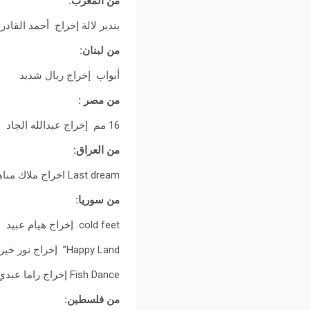
من المغرب:
بندير لالة إخراج أحمد القاد
من لبنان:
أبواب إخراج ربال شديد
من مصر :
16 مم إخراج عبدالله الجاد
من العراق:
Last dream اخراج ملاك مناهي
من سوريا:
cold feet إخراج هيام عبيد
Happy Land” إخراج نور خير العنم
Fish Dance إخراج راما عبدي
من فلسطين: