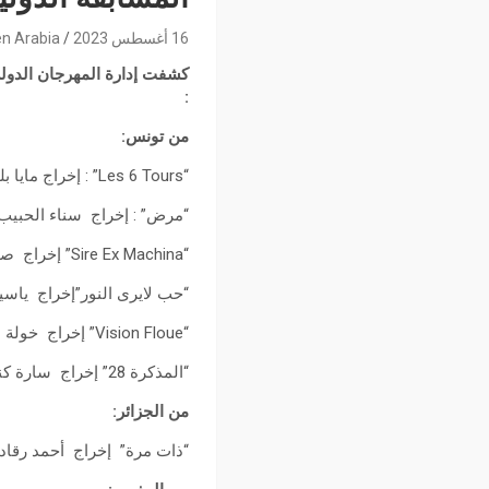
16 أغسطس 2023
n Arabia
كشفت إدارة المهرجان الدولي 
:
من تونس:
“Les 6 Tours” : إخراج مايا بلوزة
“مرض” : إخراج سناء الحبي
“Sire Ex Machina” إخراج صفاء الخياري
“حب لايرى النور”إخراج ياس
“Vision Floue” إخراج خولة هويجي
“المذكرة 28” إخراج سارة كنزاري
من الجزائر:
“ذات مرة” إخراج أحمد رقاد