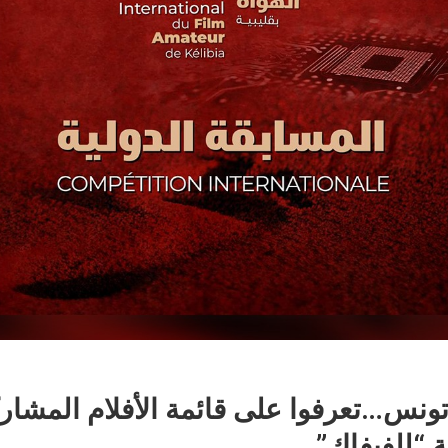
نهم 6 من تونس…تعرفوا على قائمة الأفلام المشا
ة “للفيفاك”