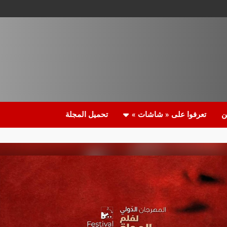
ن
تعرفوا على « شاشات »
تحميل المجلة