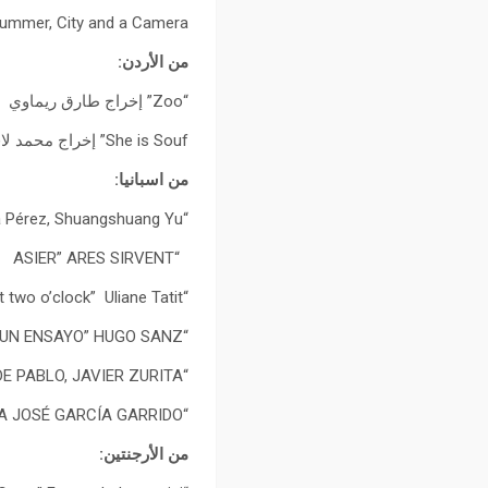
Summer, City and a Camera إخراج أنس زواه
من الأردن:
“Zoo” إخراج طارق ريماوي
She is Souf” إخراج محمد لافي
من اسبانيا:
“White Butterflies” Jara García de Viedma Pérez, Shuangshuang Yu
“ASIER” ARES SIRVENT
“Anarchism at two o’clock” Uliane Tatit
“SOLO UN ENSAYO” HUGO SANZ
“DESPUÉS DE LA LLUVIA” OFELIA DE PABLO, JAVIER ZURITA
“LITTLE LONELINESS” MARÍA JOSÉ GARCÍA GARRIDO
من الأرجنتين: