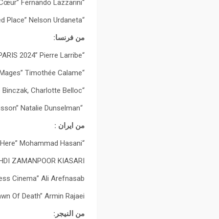
“Le Silence du Cœur” Fernando Lazzarini
“A Clean Well-Lighted Place” Nelson Urdaneta
من فرنسا:
“PARIS 2024” Pierre Larribe
“Mages” Timothée Calame
“La perle blanche” Florent Rocchi, Capucine Binczak, Charlotte Belloc
“a l’unisson” Natalie Dunselman
من ايران :
“I’m Pregnant with Time Here” Mohammad Hasani
HDI ZAMANPOOR KIASARI
ess Cinema” Ali Arefnasab
wn Of Death” Armin Rajaei
من النيجر: