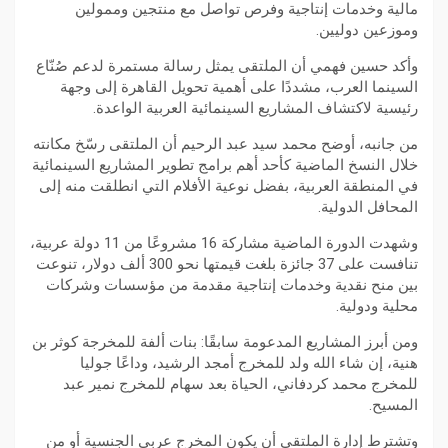
مالية وخدمات إنتاجية وفرص تواصل مع منتجين وممولين
وموزعين دوليين.
وأكد حسين فهمي أن الملتقى يمثل رسالة مستمرة لدعم صُنّاع
السينما العرب، مشددًا على أهمية تحويل القاهرة إلى وجهة
رئيسية لاكتشاف المشاريع السينمائية العربية الواعدة.
من جانبه، أوضح محمد سيد عبد الرحيم أن الملتقى رسّخ مكانته
خلال النسخ الماضية كأحد أهم برامج تطوير المشاريع السينمائية
في المنطقة العربية، بفضل نوعية الأفلام التي انطلقت منه إلى
المحافل الدولية.
وشهدت الدورة الماضية مشاركة 16 مشروعًا من 11 دولة عربية،
تنافست على 37 جائزة بلغت قيمتها نحو 300 ألف دولار، تنوعت
بين منح نقدية وخدمات إنتاجية مقدمة من مؤسسات وشركات
محلية ودولية.
ومن أبرز المشاريع المدعومة سابقًا: بنات ألفة للمخرجة كوثر بن
هنية، إن شاء الله ولد للمخرج أمجد الرشيد، وداعًا جوليا
للمخرج محمد كردفاني، الحياة بعد سهام للمخرج نمير عبد
المسيح.
وتشترط إدارة الملتقى أن يكون المخرج عربي الجنسية أو من