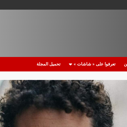
ن
تعرفوا على « شاشات »
تحميل المجلة