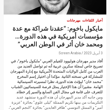
أخبار
اللقاءات
مهرجانات
مايكول باخوم: “عقدنا شراكة مع عدة
مؤسسات أمريكية في هذه الدورة…
ومحمد خان أثر في الوطن العربي”
3 أبريل 2023
Screen Arabia
أفاد مدير مهرجان هوليوود للفيلم العربي “مايكول باخوم”، في
تصريح خاص لمجلة سكرين عربية أنه تم تواصل العديد من
العرب من كامل الولايات المتحدة الأمريكية مع إدارة المهرجان
للمشاركة في نسخته الثانية. مؤكدا أن اختيار إسم المخرج
“محمد خان” ليؤثث هذه الدورة، نظرا لمسيرته السينمائية
الهامة. مشيرا أن هذا الإختيار يمثل فرصة للسينمائيين الشباب
للتعرف على قامة في مجال الفن السابع والسير إثر خطاه.
ومن جانبه أكد مدير المهرجان أن هذه الدورة ستشهد عديد
التكريمات من بينها تكريم الممثلة “ليلى علوي” بجائزة “عزيزة
أمير” و الممثل التونسي “ظافر العابدين” بجائزة “النجم العربي”،