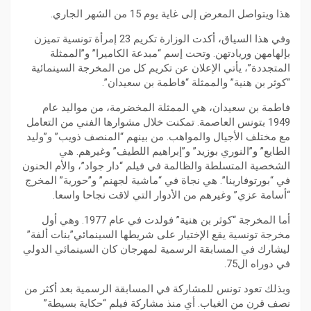
هذا ويتواصل المعرض إلى غاية يوم 15 من الشهر الجاري.
وفي هذا السياق، أكدت الوزارة تكريم 23 إمرأة تونسية تميزن
بإلهامهن وريادتهن. وتحت إسم “مبدعة الكاميرا” و”الممثلة
المتجددة”، يأتي الإعلان عن تكريم كل من المخرجة السينمائية
“كوثر بن هنية” والممثلة “فاطمة بن سعيدان”.
فاطمة بن سعيدان، هي الممثلة المخضرمة، من مواليد عام
1949 بتونس العاصمة. تمكنت خلال مشوارها الفني من التعامل
مع مختلف الأجيال والمواهب. من بينهم “المنصف ذويب” و”وليد
الطايع” و”النوري بوزيد” و”إبراهيم اللطيف” وغيرهم. هي
الشخصية المتسلطة والظالمة في فيلم “دار جواد”، والأم الحنون
في “بورتوفارينا”. هي نجاة في “ماشية لجهنم” و”حورية” المخرج
“أسامة عزي” وغيرهم من الأدوار التي لاقت نجاحا واسعا.
أما المخرجة “كوثر بن هنية” فولدت في عام 1977. وهي أول
مخرجة تونسية يقع الإختيار على شريطها السينمائي”بنات ألفة”
ليشارك في المسابقة الرسمية لمهرجان كان السينمائي الدولي
في دوراه ال75.
وبذلك تعود تونس للمشاركة في المسابقة الرسمية بعد أكثر من
نصف قرن من الغياب. أي منذ مشاركة فيلم “حكاية بسيطة”