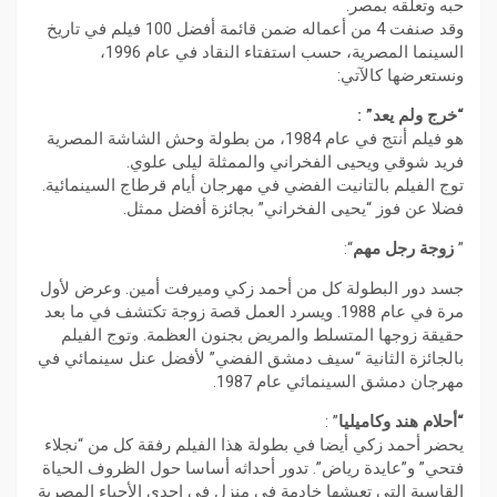
حبه وتعلقه بمصر.
وقد صنفت 4 من أعماله ضمن قائمة أفضل 100 فيلم في تاريخ
السينما المصرية، حسب استفتاء النقاد في عام 1996،
ونستعرضها كالآتي:
“خرج ولم يعد” :
هو فيلم أنتج في عام 1984، من بطولة وحش الشاشة المصرية
فريد شوقي ويحيى الفخراني والممثلة ليلى علوي.
توج الفيلم بالتانيت الفضي في مهرجان أيام قرطاج السينمائية.
فضلا عن فوز “يحيى الفخراني” بجائزة أفضل ممثل.
”
زوجة
رجل مهم
“:
جسد دور البطولة كل من أحمد زكي وميرفت أمين. وعرض لأول
مرة في عام 1988. ويسرد العمل قصة زوجة تكتشف في ما بعد
حقيقة زوجها المتسلط والمريض بجنون العظمة. وتوج الفيلم
بالجائزة الثانية “سيف دمشق الفضي” لأفضل عنل سينمائي في
مهرجان دمشق السينمائي عام 1987.
“أحلام هند وكاميليا
” :
يحضر أحمد زكي أيضا في بطولة هذا الفيلم رفقة كل من “نجلاء
فتحي” و”عايدة رياض”. تدور أحداثه أساسا حول الظروف الحياة
القاسية التي تعيشها خادمة في منزل في احدى الأحياء المصرية