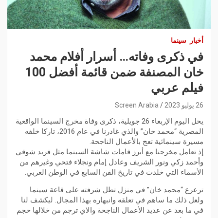
أخبار
سينما
في ذكرى وفاته… أسرار أفلام محمد
خان المصنفة ضمن قائمة أفضل 100
فيلم عربي
26 يوليو 2023
Screen Arabia
يحل اليوم الإربعاء 26 جويلية، ذكرى وفاة مخرج السينما الواقعية
المصرية “محمد خان” والذي غادرنا في عام 2016، تاركا خلفه
مسيرة سينمائية تعج بالأعمال الناجحة.
إذ تعامل مخرجنا مع أبرز قامات شاشة السينما مثل فريد شوقي
وأحمد زكي ونور الشريف وعادل إمام ونجلاء فتحي وغيرهم من
الأسماء التي خلدت في تاريخ الفن السابع في الوطن العربي.
ترعرع “محمد خان” في منزل تطل شرفته على قاعة سينما.
ولعل ذلك ما ساهم في تعلقه وانبهاره بهذا المجال. ليكشف لنا
في ما بعد عن عديد الأعمال الناجحة والاي ترجم من خلالها حجم