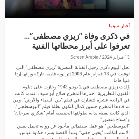
أخبار
سينما
في ذكرى وفاة “زيزي مصطفى”…
تعرفوا على أبرز محطاتها الفنية
13 فبراير 2024
Screen Arabia
تحل اليوم ذكرى رحيل الفنانة المصرية “زيزي مصطفى” التي
توفيت في 13 فبراير عام 2008 إثر نوبة قلبية، تاركة ورائها إرثا
فنيا هاما.
وُلدت زيزي مصطفى في 2 يونيو 1943 وحازت على دبلوم
الفنون التطريزية. اختارها المخرج صلاح أبو سيف عندما كانت
في الرابعة عشرة لتشارك في فيلم “بين السماء والأرض”، ومن
ثم قادها المخرج حسين كمال لتكون بطلة فيلم “البوسطجي”،
الذي كانت نقطة بداية بطولتها الحقيقية أمام “شكري سرحان”
و”صلاح منصور”.
“البوسطجي” هو عمل سينمائي مأخوذ عن رواية تحمل نفس
الإسم للكاتب “يحيى حقي”. وتبدأ القصة بسرد حكاية عباس،