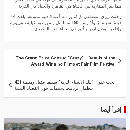
ناظر البريد، الذي ينتقل من القاهرة إلى قرية في صعيد مصر،
مما يثير المقارنة بين الحياة في القاهرة والحياة في القرية.
رحلت زيزي مصطفى تاركة وراءها أعمالا فنية متنوعة، بلغت 44
فيلمًا سينمائيًا وأكثر من 150 مسلسل وسهرة وتمثيلية تلفزيونية
وإذاعية، وظل إرثها يتألق في سماء الفن المصري.
The Grand Prize Goes to “Crazy”… Details of the
Award-Winning Films at Fajr Film Festival
تحت عنوان “تلك الأشياء البرية”: سينما عقيل ومنصة 421
ينظمان برنامجا سينمائيا حول القضايا البيئية
إقرأ أيضا