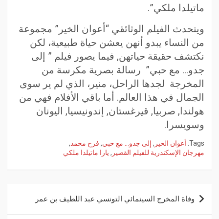
ماتيلدا ملكي”.
ويتحدث الفيلم الوثائقي “أعوان الخير” مجموعة
من النساء يبدو أنهن يعشن حياة طبيعية، لكن
نكتشف حقيقة حياتهن, فيما يصور فيلم ” إلى
جدو… مع حبي” رسالة بصرية مكرسة من
المخرجة لجدها الراحل، منير، الذي لم ير سوى
الجمال في هذا العالم. أما باقي الأفلام فهي من
هولندا, صربيا, قيرغستان, إندونيسيا, اليونان
وسويسرا.
Tags:
أعوان الخير
,
إلى جدو… مع حبي
,
فرح محمد
,
مهرجان الإسكندرية للفيلم القصير
,
يارا ماتيلدا ملكي
وفاة المخرج السينمائي التونسي عبد اللطيف بن عمر