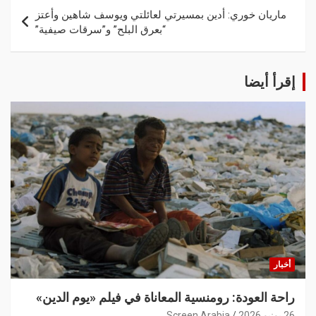
ماريان خوري: أدين بمسيرتي لعائلتي ويوسف شاهين وأعتز
“بعرق البلح” و”سرقات صيفية”
إقرأ أيضا
أخبار
راحة العودة: رومنسية المعاناة في فيلم «يوم الدين»
26 يونيو 2026
Screen Arabia