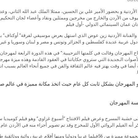
أردنية و بحضور الأمير علي بن الحسين، ممثلا الملك عبد الله الثاني، وعدد
يوف من الأردن والخارج من مخرجين وممثلين ونقاد وأعضاء لجان التحكيم
جان عمان السينمائي الدولي -أول فيلم
والفنانة الأردنية زين عوض الذي استهل بعرض موسيقي لفرقة” أوكتاف” بق
ل عربية عديدة كفلسطين و الجزائر وتونس و مصر و لبنان وسوريا و غيره
اح المهرجان وقالت في كلمتها الترحيبية:” في هذه الدورة الرابعة لمهرجا
أصوات الـجديدة التي ستروي حكاياتنا في العقود القادمة وهذه ميزة مهرجا
ة أيضا في وقت يهتز فيه عالم الثقافة والفن في جميع أنحاء العالم بسبب ا
.
 المهرجان بشكل ثابت كل عام حيث اتخذ مكانة مميزة في عالم صناع
يسة المهرجان
ى خشبة المسرح وعرض فيلم الافتتاح “أسبوع غزاوي” وهو فيلم كوميديا س
أنه الفيلم الروائي الأول للمخرج وقد تم تصوير أجزاء منه في الأردن عام 2021
هذا العام، يعرض المهرجان مجموعة مميزة من 56فيلما عربيا ودوليا ومنها أفلام عربية روا