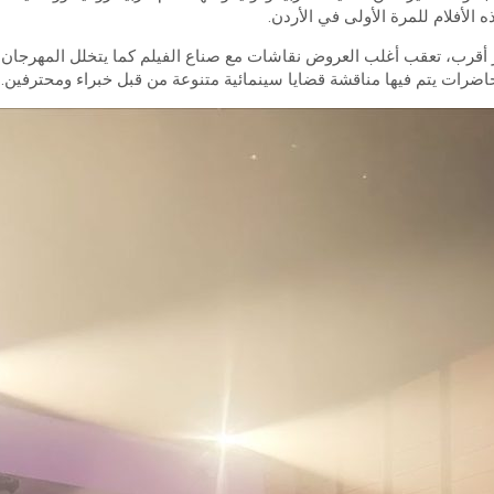
أقرب، تعقب أغلب العروض نقاشات مع صناع الفيلم كما يتخلل المهرجان
رات يتم فيها مناقشة قضايا سينمائية متنوعة من قبل خبراء ومحترفين.