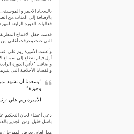
بالسجاد الاحمر و الموسيقى ال
بالإضافة إلى المئات من الض
فعاليات الدورة الرابعة لمهر
قدمت حفل الافتتاح المطربة 
التي غنت وعزفت أغاني من دو
وأعلنت الأميرة ريم علي افتت
أول فيلم نتطلع إلى سمـاع ال
وأضافت:” تأتي الدورة الرابع
والقضايا الأخلاقية التي يثيرها
“يسعدنا أن نشهد نمو
وجيزة.”
الأميرة ريم علي -رئ
دعي أعضاء لجان التحكيم عل
باسل خليل. ومن الجدير بالذكر 