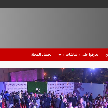
ن
تعرفوا على « شاشات »
تحميل المجلة