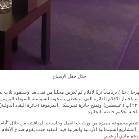
خلال حفل الإفتتاح
هرجان بتأنّ برنامجاً ثريًا لأفلام لم تُعرض محلياً من قبل. هذا وستقوم ثلاث
 باختيار الأفلام الفائزة التي ستحظى بمنحوتة السوسنة السوداء البرونزية
قيّمة خلال حفل الختام بتاريخ ٢٢ آب (أغسطس). وتمنح جائزة فيبرسكي المرموقة (جائزة النقا
جنة تحكيم خاصة بالجائزة.
 تنظم مجموعة مميزة من ورشات العمل وجلسات المناقشة من خلال “أيام عم
شاريع السينمائية الأردنية والعربية قيد التنفيذ حيث يقوم صناع الأفلام
م مادي أو عيني.