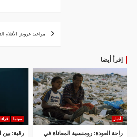
مواعيد عروض الأفلام الت
إقرأ أيضا
أخبار
سينما
قراءا
راحة العودة: رومنسية المعاناة في
رقية: بين 