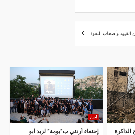
ن القيود وأصحاب النفوذ
أخبار
 الذاكرة
إحتفاء أردني ب”بومة” لزيد أبو