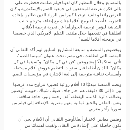
بالمصانع. وخلال التنظيم كان لدينا فيلم صامت فخطرت على
بالي فكرة عرضه للمنتفعين في جمعية الصم بالإسكندرية و كان
العرض رائعا و تلقينا ترحيبا كبيرا من الرواد الذين طالبوا بإعادة
التجربة, فأصبحنا نبرمج أفلاما هناك مع إضافة مترجم جانب
الشاشة ليؤمن ترجمة الحوار.أما عن تجربة ترجمة الأفلام,
انطلقنا في تقديمها خلال ملتقى الفيلم الأمريكي الذي خصصنا
في برمجته أفلاما للصم”
وبخصوص المنصة و متابعة المشاريع السابق لهم أكد اللقاني أن
المنصة التي انطلقت، في مصر، تحت عنوان “سينما للصم”،
تأتي استكمالًا لمشروعين “فن في كل مكان”، و”سينما في كل
مكان”، اللذان أُطلقا قبل سنوات لتنظيم عروض أفلام مستقلة
وأمسيات ثقافية مترجمة إلى لغة الإشارة في مؤسسات للصم.
وتضم المنصة مبدئيًا 10 أفلام روائية قصيرة تتراوح مدد عرضها
بين 5 إلى 30 دقيقة، هم: حار جاف صيفًا، شباك، حبيب، أوضتين
وصالة، دائرة الذنب، اليقظة، ألف رحمة ونور، حاجة ساقعة،
ونس، الطفل والخبز. ثمانية منهم مصرية بالإضافة إلى فيلم من
سوريا وآخر مغربي.
وضمن معايير الاختيار أيضًا,أوضح اللقاني أن الأفلام يجي أن
تكون حاصلة على “إشادة من النقاد، ولقيت اهتمامًا من