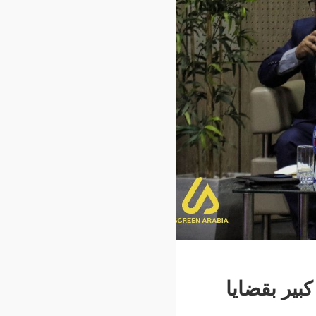
بير بقضايا