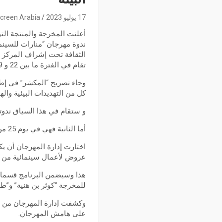
17 يوليو 2023
creen Arabia
أعلنت المخرجة والمنتجة التو
الثقافة تحت إشراف المركز ا
تقام في الفترة ما بين 22 و 29 جويلية 2023.
وجاء تصريح “المكشر” في إطار
كل من التهديدات البيئية واله
و ستقام في هذا السياق ندوتان ، الأو
أما الثانية فهي في يوم 25 من نفس الشهر، تحت عنوان “عندما يعبر المهاجرون شاشات السينما التونسية”.
اختارت إدارة المهرجان أن 
عروض لأعمال سينمائية من ع
هذا وسيضمن البرنامج قسما خ
للمخرجة “كوثر بن هنية” و”ط
وكشفت إدارة المهرجان من جهت
على هامش المهرجان.