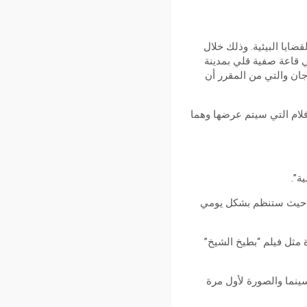
ايا البيئية. وذلك خلال
 “منارات للسينما المتوسطية” الصحفية التي أقيمت صباح اليوم الاثنين 17 جويلية 2023 في قاعة صفية قلي بمدينة
جان والتي من المقرر أن
أفلام التي سيتم عرضها وهما
ل. حيث ستنظم بشكل يومي
 مثل فيلم “بطيخ الشيخ”
سينما والصورة لأول مرة