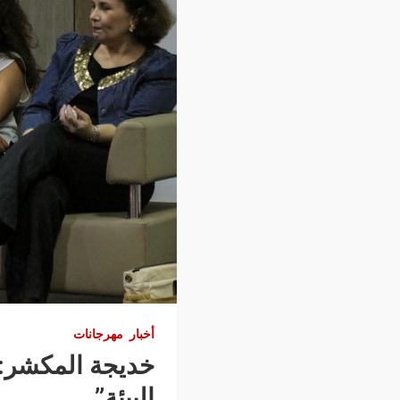
أخبار
مهرجانات
خديجة المكشر: “
البيئة”