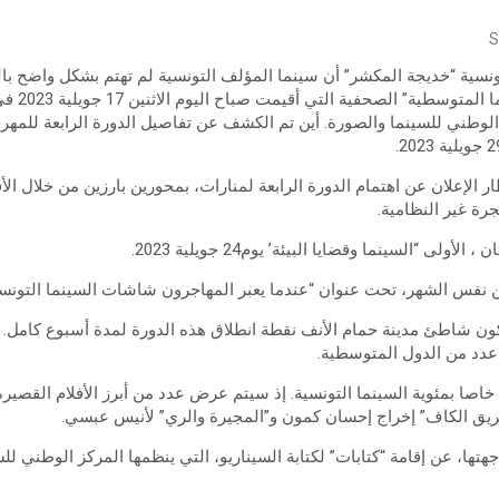
S
نسية “خديجة المكشر” أن سينما المؤلف التونسية لم تهتم بشكل واضح بالقض
ندوة مهرجان
لوطني للسينما والصورة. أين تم الكشف عن تفاصيل الدورة الرابعة للمهر
 الإعلان عن اهتمام الدورة الرابعة لمنارات، بمحورين بارزين من خلال ال
جرة غير النظامية.
لى “السينما وقضايا البيئة’ يوم24 جويلية 2023.
يكون شاطئ مدينة حمام الأنف نقطة انطلاق هذه الدورة لمدة أسبوع كام
دد من الدول المتوسطية.
اصا بمئوية السينما التونسية. إذ سيتم عرض عدد من أبرز الأفلام القصيرة
ريق الكاف” إخراج إحسان كمون و”المجيرة والري” لأنيس عبسي.
ها، عن إقامة “كتابات” لكتابة السيناريو، التي ينظمها المركز الوطني لل