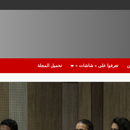
ن
تعرفوا على « شاشات »
تحميل المجلة