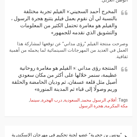
الوطن العربي.
المخرج أحمد السجيني:« الفيلم تجربة مختلفة
بالنسبة لي أن نقوم بعمل فيلم يتتبع هجرة الرسول ،
والفيلم هو مغامرة تحتمل الكثير من المعلومات
والتشويق الذي نقدمه للجمهور»
وصرحت منتجة الفيلم “رؤى مداني” عن توقعها لمشاركة هذا
العمل في العديد من المهرجانات السينمائية لما يحمله من أهمية
ثقافية.
المنتجة رؤى مداني :« الفيلم هو مغامرة روحانية
عظيمة، سنمر خلالها على أكثر من مكان سعودي
أصيل مثل قلعة عسفان، ثم وديان الحامضة والحلقة
وريم وصولًا إلى قباء ثم المدينة المنورة»
Tags:
أفلام
,
الرسول محمد
,
السعودية
,
درب الهجرة
,
سينما
,
مكة المكرمة
,
هجرة الرسول
“يونس بن حجرية” عضو لجنة تحكيم في مهرجان الإسكندرية