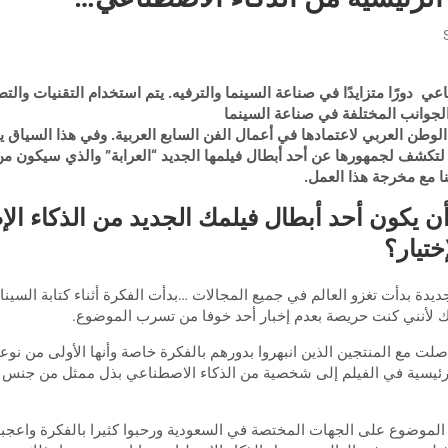
ي دورًا متزايدًا في صناعة السينما والترفيه. يتم استخدام التقنيات والتط
لجوانب المختلفة في صناعة السينما
الوطن العربي لاعتمادها في أعمال الفن السابع العربية. وفي هذا السياق 
لتكشف لجمهورها عن أحد أبطال فيلمها الجديد “العرابة” والذي سيكون من
ا مع مخرجة هذا العمل.
 يكون أحد أبطال فيلمك الجديد من الذكاء ال
ختيار؟
يدة بدأت تغزو العالم في جميع المجالات …بدأت الفكرة أثناء كتابة السين
ذلك لأنني كنت حريصة بعدم إخبار أحد خوفا من تسرب الموضوع.
لت مع المنتجين الذين انبهروا بدورهم بالفكرة خاصة وأنها الأولى من نوعه
يسية في الفيلم إلى شخصية من الذكاء الاصطناعي بذل ممثل من جنس
 الموضوع على الجهات المختصة في السعودية ورحبوا كثيرا بالفكرة واعجبوا