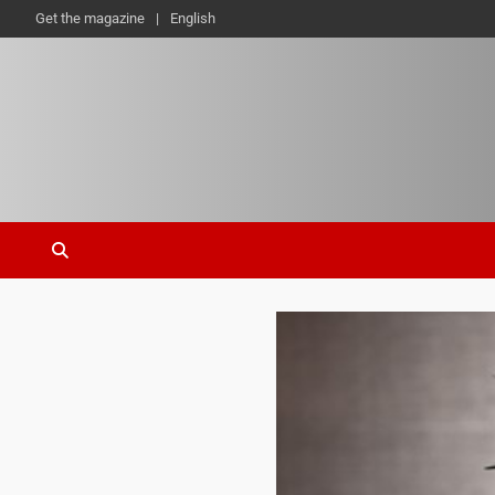
Get the magazine
English