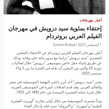
أخبار
مهرجانات
إحتفاء بمئوية سيد درويش في مهرجان
الفيلم العربي بروتردام
1 أغسطس 2023
Screen Arabia
أعلن مهرجان الفيلم العربي بروتردام عن الاحتفاء بالملحن
المصري “سيد درويش” تزامنا مع مرور مائة على وفاته. وذلك
عن طريق إحياء حفل خاص بموسيقى “درويش” خلال فعاليات
دورته 23 والتي من المقرر أن تقام في الفترة ما بين 5 و10
سبتمبر 2023.
يعتبر “سيد درويش” أحد أبرز باعثي النهضة الموسيقية في مصر
والعالم العربي. وقد قدم اضافات كبيرة في الموسيقى العربية
خلال فترة حياته القصيرة الممتدة من عام 1892 إلى 1923.
وبدأ مسيرته الموسيقية من خلال أولى تجاربه “أوبريت العشرة
الطيبة” و”شهرزاد ” و”البروكة” حيث قام بإدخال الغناء