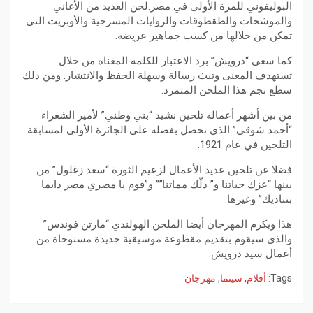
البوليفوني للمرة الأولى في مصر.لحن العديد من الأغاني
والموشحات والطقطوقات والروايات المسرحية والأوبريت التي
تمكن من خلالها من كسب جماهير عريضة.
كما سعى “درويش” برد الاعتبار للكلمة المغناة من خلال
تستهدف المعنى وتبث رسالة وسهلة الحفظ والانتشار. ومن ذلك
سطع نجم هذا الملحن المتمرد.
من بين أشهر أعماله تلحين نشيد “بني وطني” لأمير الشعراء
“أحمد شوقي” الذي تحصل بفضله على الجائزة الأولى لمسابقة
التلحين في عام 1921.
فضلا عن تلحين عديد الأعمال لزعيم الثورة “سعد زغلول” من
بينها “عزك حياتنا و” ذلّك مماتنا”” و”قوم يا مصري مصر دايما
بتناديك” وغيرها.
هذا ويكرم المهرجان أيضا الملحن الهولندي “مارتن فوندس”
والذي سيقوم بتقديم مقطوعة موسيقية جديدة مستوحاة من
أعمال سيد درويش.
Tags:
أفلام
,
سينما
,
مهرجان