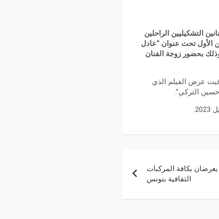
نين التشكيليين الراحلين
ن الأول تحت عنوان “عادل
ة ونصف ليلا وذلك بحضور زوجة الفنان
م 6 أفريل بنفس القاعة ونفس توقيت عرض الفيلم الذي
حسين التركي”.
يتونة” يعرضان بكافة المركبات
الثقافية بتونس