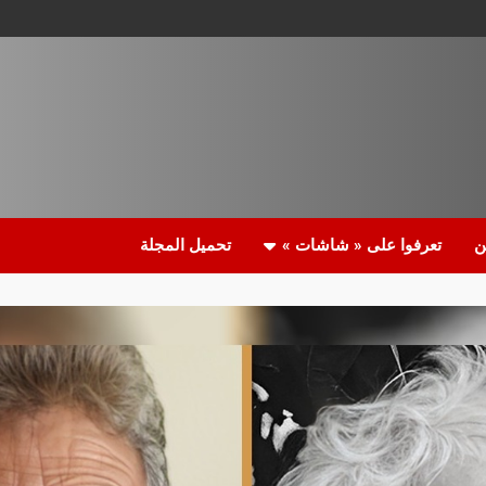
ن
تعرفوا على « شاشات »
تحميل المجلة