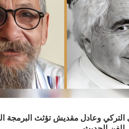
ي التركي وعادل مقديش تؤثث البرمجة ال
 للفن الحديث