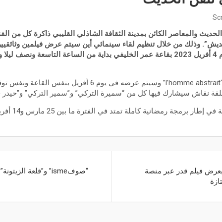
Sc
ديث والمعاصر الكائن بمدينة الثقافة الشاذلي القليبي ذاكرة كل من الفنا
ديش”. وذلك من خلال تنظيم لقاء سينمائي أين سيتم عرض فيلمين وثائقيي
مقديش رسام حلم حياته” يوم 4 أفريل 2023 بقاعة عمر الخليفي بداية من الساعة التاسع
أما الفيلم الثاني فهو بعنوان “l’homme abstrait” وسيتم عرضه في يو
لقة نقاش سيشارك فيها كل من “سميرة التركي” و”سمير التركي” و”حيدر 
 برمجة رمضانية كاملة تمتد في الفترة ما بين 25 مارس و14 أفريل 2023.
بعرض فيلم قدر عبر منصة
“صوفisme” و”قلعة الز
ازة