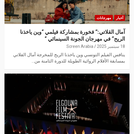
أخبار
مهرجانات
آمال القلاتي:” فخورة بمشاركة فيلمي “وين ياخذنا
الريح” في مهرجان الجونة السينمائي “
18 سبتمبر 2025
Screen Arabia
ینافس الفیلم التونسي وین یاخذنا الریح للمخرجة آمال القلاتي
بمسابقة الأفلام الروائیة الطویلة للدورة الثامنة من…