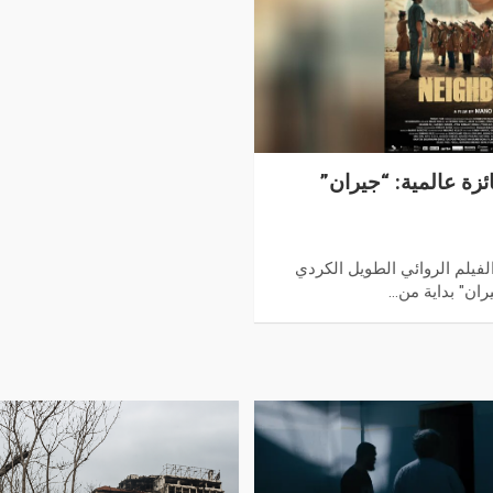
وزه بأكثر من 30 جائزة عالمية: “جيران”
يلم الروائي الطويل الكردي
ران" بداية من…