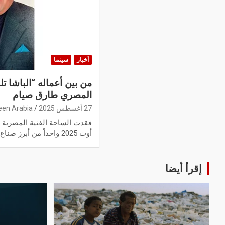
أخبار
سينما
من بين أعماله “الباشا ت
المصري طارق صيام
27 أغسطس 2025
een Arabia
أوت 2025 واحداً من أبرز صناع الدراما…
إقرأ أيضا