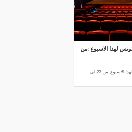
ونس لهذا الاسبوع :من
برنامج قاعات السينما في تونس لهذا الاسبوع :من 23إلى