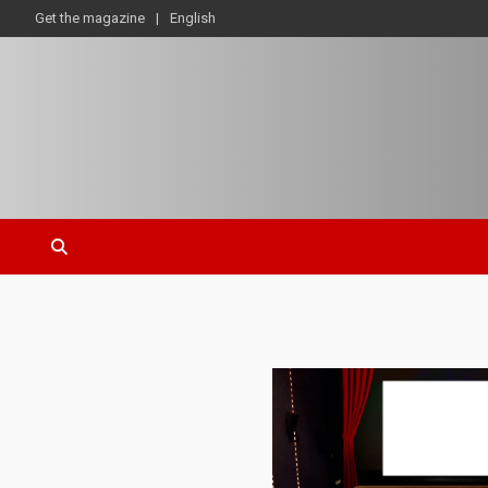
Get the magazine
English