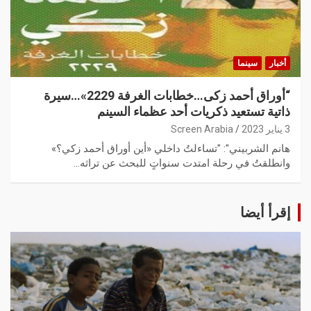
أخبار
سينما
“أوراق أحمد زكى…خطابات الغرفة 2229»…سيرة
ذاتية تستعيد ذكريات أحد عظماء السينم
3 يناير 2023
Screen Arabia
هانم الشربيني": "تساءلتُ داخلي «أين أوراق أحمد زكي؟»
وانطلقتُ في رحلة امتدت سنواتٍ للبحث عن تراثه…
إقرأ أيضا