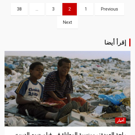
38
…
3
2
1
Previous
Next
إقرأ أيضا
أخبار
راحة العودة: رومنسية المعاناة في فيلم «يوم الدين»