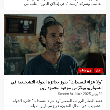
العالمي وشركة "زست"، عن إطلاق الدورة الثانية من…
أخبار
مهرجانات
“ولا عزاء للسيدات” يفوز بجائزة الدولة التشجيعية في
السيناريو ويكرّس موهبة محمود زين
31 يوليو 2025
Screen Arabia
حصد الفيلم الروائي القصير "ولا عزاء للسيدات" جائزة الدولة
التشجيعية في مجال الفنون، فرع سيناريو الفيلم…