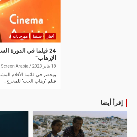
أخبار
سينما
مهرجانات
24 فيلما في الدورة ال
الإرهاب”
18 يناير 2023
Screen Arabia
فيلم "رهاب الحب' للمخرج…
إقرأ أيضا