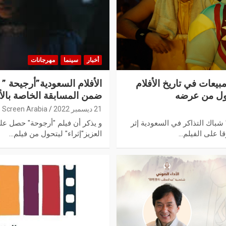
أخبار
سينما
مهرجانات
يعات في تاريخ الأفلام
الأفلام السعودية”أرجيحة ”
لأول من عرضه
ضمن المسابقة الخاصة بالأف
21 ديسمبر 2022
Screen Arabia
باك التذاكر في السعودية إثر
و يذكر أن فيلم "أرجوحة" حصل عل
ا على الفيلم…
العزيز"إثراء" ليتحول من فيلم…