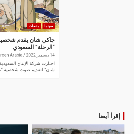
سينما
منصات
جاكي شان يقدم شخصية 
“الرحلة” السعودي
14 ديسمبر 2022
reen Arabia
اختارت شركة الإنتاج السعودية
شان” لتقديم صوت شخصية “عب
إقرأ أيضا