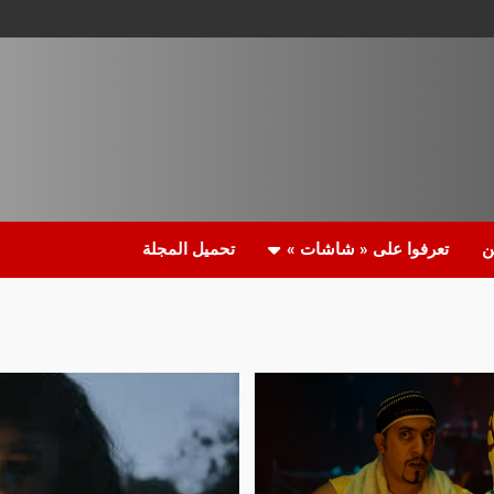
ن
تعرفوا على « شاشات »
تحميل المجلة