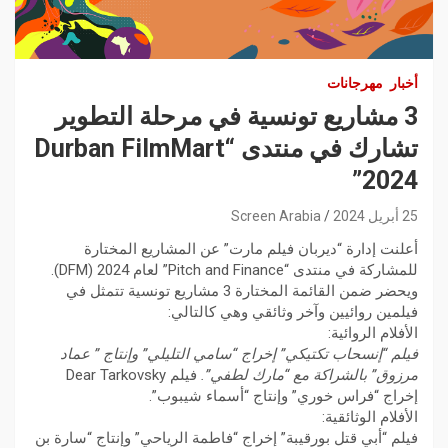
أخبار
مهرجانات
3 مشاريع تونسية في مرحلة التطوير
تشارك في منتدى “Durban FilmMart
2024”
25 أبريل 2024
Screen Arabia
أعلنت إدارة “ديربان فيلم مارت” عن المشاريع المختارة
للمشاركة في منتدى “Pitch and Finance” لعام 2024 (DFM).
ويحضر ضمن القائمة المختارة 3 مشاريع تونسية تتمثل في
فيلمين روائيين وآخر وثائقي وهي كالتالي:
الأفلام الروائية:
فيلم “إنسحاب تكتيكي” إخراج “سامي التليلي” وإنتاج ” عماد
مرزوق” بالشراكة مع “مارك لطفي”.
فيلم Dear Tarkovsky
إخراج “فراس خوري” وإنتاج “أسماء شيبوب”.
الأفلام الوثائقية:
فيلم “أبي قتل بورقيبة” إخراج “فاطمة الرياحي” وإنتاج “سارة بن