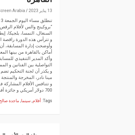
13 يناير 2023
creen Arabia
السنغال، النمسا، بلجيكا، إيطا
و تترأس هذه الدورة راقصة ال
وأوضحت إدارة المسابقة، أن 
أماكن بالقاهرة من بينها الم
وأكد المدير التنفيذي للمساب
التواصلية بين الفنانين و المم
و يكذر أن لجنة التحكيم تضم
مينا نادر، المخرجة والمنتجة
و تتنافس الأفلام المشاركة ف
700 دولار أمريكي و جائزة أفضل فيلم من اختيار الجمهور وقدرها 400 دولار أمريكي.
Tags:
أفلام
,
سينما
,
ماجدة صالح