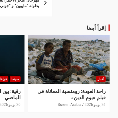
مهرجان البحر الأحمر الس
بطولة “مايوين” و “جوني
إقرأ أيضا
أخبار
سينما
قراءا
راحة العودة: رومنسية المعاناة في
رقية: بين 
فيلم «يوم الدين»
الماضي
26 يونيو 2026
Screen Arabia
20 يونيو 2026