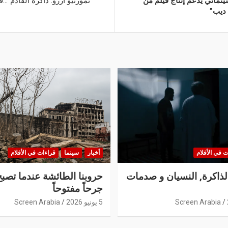
ينمائي يدعم إنتاج فيلم من
“تمورثيو أزرو: ذاكرة القادم”…ق
 ديب”
ت في الأفلام
أخبار
سينما
قراءات في الأفلام
الذاكرة, النسيان و صدمات
حروبنا الطائشة عندما تصبح
جرحاً مفتوحاً
Screen Arabia
5 يونيو 2026
Screen Arabia