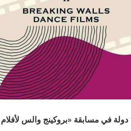
26 فيلماً من 16 دولة في مسابقة «بروكينج والس لأ