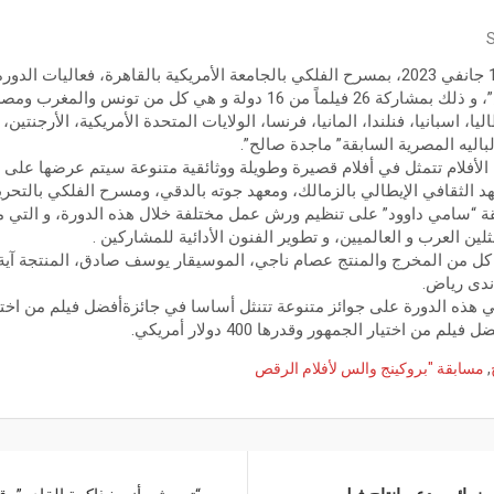
S
تنطلق مساء اليوم الجمعة 13 جانفي 2023، بمسرح الفلكي بالجامعة الأمريكية بالقاهرة، فعالي
“بروكينج والس لأفلام الرقص”، و ذلك بمشاركة 26 فيلماً من 16 دولة و هي كل م
ليا، اسبانيا، فنلندا، المانيا، فرنسا، الولايات المتحدة الأمريكية، الأرجنتين
باليه المصرية السابقة” ماجدة صالح”.
الأفلام تتمثل في أفلام قصيرة وطويلة ووثائقية متنوعة سيتم عرضها على
عهد الثقافي الإيطالي بالزمالك، ومعهد جوته بالدقي، ومسرح الفلكي بالتحري
قة “سامي داوود” على تنظيم ورش عمل مختلفة خلال هذه الدورة، و التي من
ثلين العرب و العالميين، و تطوير الفنون الأدائية للمشاركين .
 كل من المخرج والمنتج عصام ناجي، الموسيقار يوسف صادق، المنتجة آية 
 ندى رياض.
ي هذه الدورة على جوائز متنوعة تتنثل أساسا في جائزةأفضل فيلم من اختي
,
مسابقة "بروكينج والس لأفلام الرقص