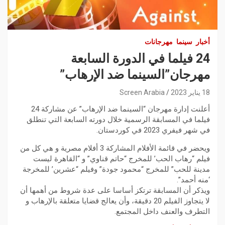
أخبار
سينما
مهرجانات
24 فيلما في الدورة السابعة
مهرجان”السينما ضد الإرهاب”
18 يناير 2023
Screen Arabia
أعلنت إدارة مهرجان “السينما ضد الإرهاب” عن مشاركة 24
فيلما في المسابقة الرسمية خلال دورته السابعة التي تنطلق
في شهر فيفري 2023 في كوردستان.
ويحضر في قائمة الأفلام المشاركة 3 أفلام مصرية و هي كل من
فيلم “رهاب الحب’ للمخرج “حاتم قناوي” و “القاهرة ليست
مدينة للحب” للمخرج “محمود جودة” وفيلم “عشرين’ للمخرجة
‘منه أحمد”.
ويذكر أن المسابقة ترتكز أساسا على عدة شروط من أهمها أن
لا يتجاوز الفيلم 20 دقيقة، وأن يعالج قضايا متعلقة بالإرهاب و
التطرف والعنف داخل المجتمع.