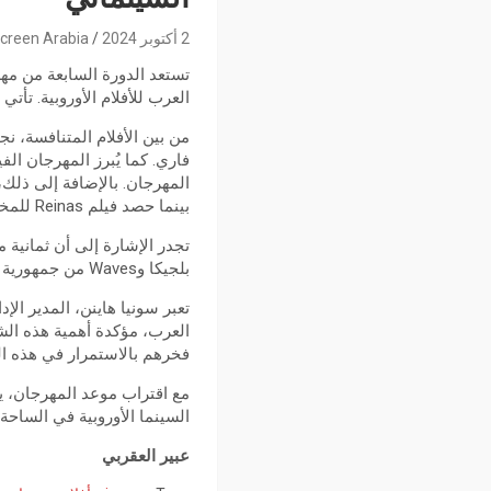
2 أكتوبر 2024
creen Arabia
العرب للأفلام الأوروبية. تأتي هذه النسخة بمشاركة 22 فيلمًا أوروب
بينما حصد فيلم Reinas للمخرجة كلوديا رينيكي الجائزة الدولية لأفضل فيلم في قسم Generation Kplus بمهرجان برلين.
بلجيكا وWaves من جمهورية التشيك.
العرب، مؤكدة أهمية هذه الش
فخرهم بالاستمرار في هذه الت
مع اقتراب موعد المهرجان، ي
السينما الأوروبية في الساحة ا
عبير العقربي