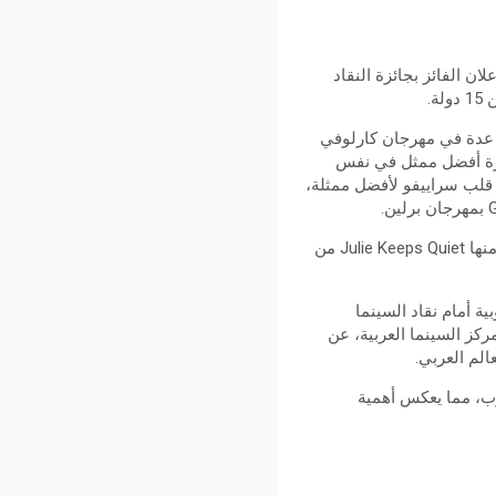
لسابعة من مهرجان الجونة السينمائي، التي ستقام من 24 أكتوبر حتى 1 نوفمبر 2024، لإعلان الفائز بجائزة النقاد
 الذي حصد جوائز عدة في مهرجان كارلوفي
تر هوغندورن، الذي نال جائزة أفضل ممثل في نفس
The  للمخرج مو هاراوي على جائزة قلب سراييفو لأفضل ممثلة،
تجدر الإشارة إلى أن ثمانية من هذه الأفلام قد تم ترشيحها لجائزة الأوسكار في فئة أفضل فيلم دولي، ومنها Julie Keeps Quiet من
م الأوروبية أمام نقاد السينما
كز السينما العربية، عن
الم العربي.
رب، مما يعكس أهمية