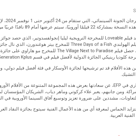
S
تستعد الدورة ا
يًا، سيتم عرضها أمام 89 ناقدًا عربيًا من 15 دولة.
من بين الأفلام المتنافسة، نجد فيلم Loveable للمخرجة النرويجية ليليا إنجولفسدوتير،
فاري. كما يُبرز المهرجان الفيلم الهولندي Three Days of a Fish للمخرج بي
المهرجان. بالإضافة إلى ذلك، حصل فيلم Village Next to Paradise
تعبر سونيا هاينن، المدير الإداري في EFP، عن سعادتها بعرض هذه المجموعة المتنوعة من الأفلا
راكة. ومن جانبهم، يعبر علاء كركوتي وماهر دياب، الشريكان المؤسسان لمر
عاونات، مشددين على ضرورة تعزيز وتوسيع آفاق السينما الأوروبية في الع
تزايد الحماس لمعرفة أي من هذه الأعمال الفنية سيتوج بجائزة النقاد الع
لفنية العربية.