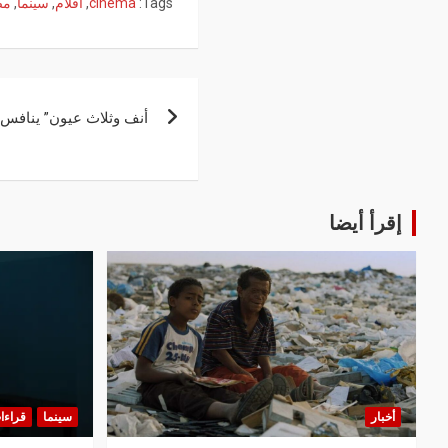
Tags:
cinema
,
أفلام
,
سينما
,
مص
أنف وثلاث عيون” ينافس 
إقرأ أيضا
أخبار
سينما
قراءا