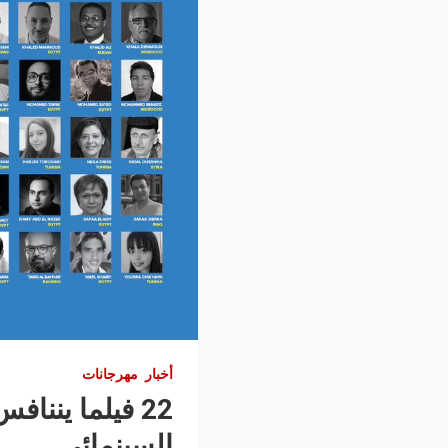
أخبار
مهرجانات
22 فيلما يننا
السينمائي