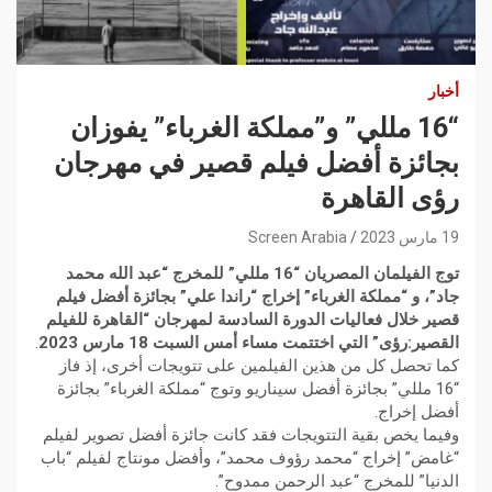
أخبار
“16 مللي” و”مملكة الغرباء” يفوزان
بجائزة أفضل فيلم قصير في مهرجان
رؤى القاهرة
19 مارس 2023
Screen Arabia
توج الفيلمان المصريان “16 مللي” للمخرج “عبد الله محمد
جاد”، و “مملكة الغرباء” إخراج “راندا علي” بجائزة أفضل فيلم
قصير خلال فعاليات الدورة السادسة لمهرجان “القاهرة للفيلم
القصير:رؤى” التي اختتمت مساء أمس السبت 18 مارس 2023
.
كما تحصل كل من هذين الفيلمين على تتويجات أخرى، إذ فاز
“16 مللي” بجائزة أفضل سيناريو وتوج “مملكة الغرباء” بجائزة
أفضل إخراج.
وفيما يخص بقية التتويجات فقد كانت جائزة أفضل تصوير لفيلم
“غامض” إخراج “محمد رؤوف محمد”، وأفضل مونتاج لفيلم “باب
الدنيا” للمخرج “عبد الرحمن ممدوح”.